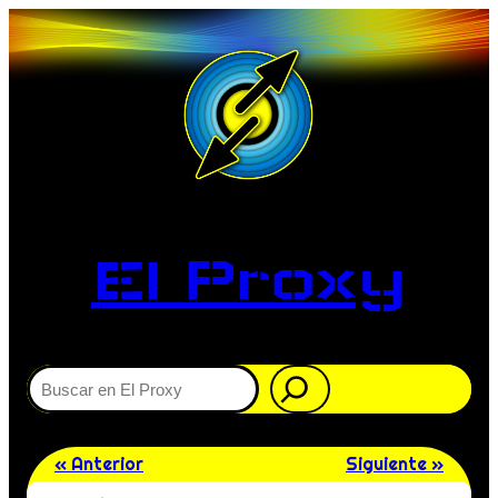
El Proxy
Buscar
« Anterior
Siguiente »