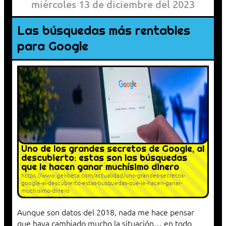
miércoles 13 de diciembre del 2023
Las búsquedas más rentables
para Google
Uno de los grandes secretos de Google, al
descubierto: estas son las búsquedas
que le hacen ganar muchísimo dinero
https://www.genbeta.com/actualidad/uno-grandes-secretos-
google-al-descubierto-estas-busquedas-que-le-hacen-ganar-
muchisimo-dinero
Aunque son datos del 2018, nada me hace pensar
que haya cambiado mucho la situación… en todo