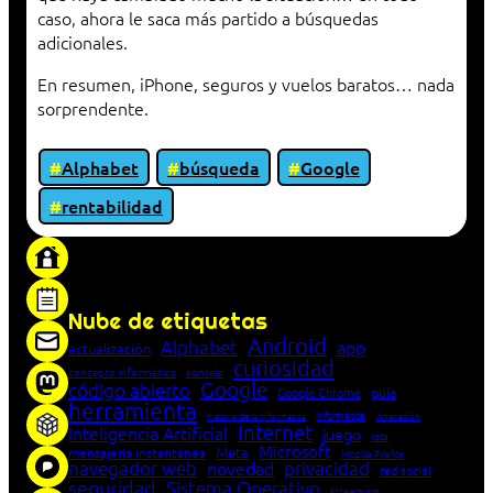
caso, ahora le saca más partido a búsquedas
adicionales.
En resumen, iPhone, seguros y vuelos baratos… nada
sorprendente.
Alphabet
búsqueda
Google
rentabilidad
«Proxy: sistema que actúa como intermediario
entre cliente y servidor en una red»
Nube de etiquetas
Android
Alphabet
app
actualización
curiosidad
concepto informático
consejo
Google
código abierto
Google Chrome
guía
herramienta
Informática
historia de la Informática
innovación
Internet
Inteligencia Artificial
juego
lista
Microsoft
Meta
mensajería instantánea
Mozilla Firefox
navegador web
novedad
privacidad
red social
seguridad
Sistema Operativo
streaming