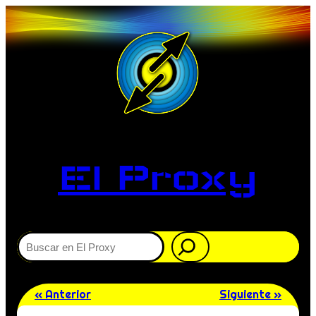
El Proxy
Buscar
« Anterior
Siguiente »