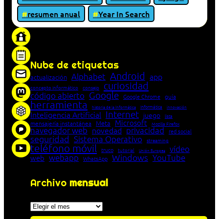
resumen anual
Year In Search
«Proxy: sistema que actúa como intermediario
entre cliente y servidor en una red»
Nube de etiquetas
Android
Alphabet
app
actualización
curiosidad
concepto informático
consejo
Google
código abierto
Google Chrome
guía
herramienta
Informática
historia de la Informática
innovación
Internet
Inteligencia Artificial
juego
lista
Microsoft
Meta
mensajería instantánea
Mozilla Firefox
navegador web
novedad
privacidad
red social
seguridad
Sistema Operativo
streaming
teléfono móvil
vídeo
truco
tutorial
Unión Europea
Windows
webapp
YouTube
web
WhatsApp
Archivo
mensual
Archivos