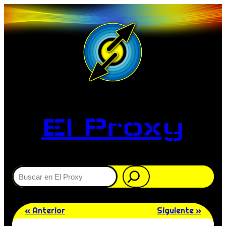
El Proxy
Buscar
« Anterior
Siguiente »