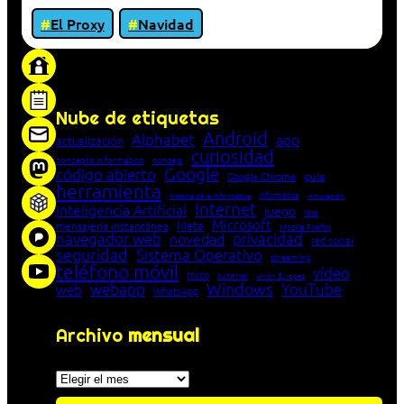
El Proxy
Navidad
«Proxy: sistema que actúa como intermediario
entre cliente y servidor en una red»
Nube de etiquetas
Android
Alphabet
app
actualización
curiosidad
concepto informático
consejo
Google
código abierto
Google Chrome
guía
herramienta
Informática
historia de la Informática
innovación
Internet
Inteligencia Artificial
juego
lista
Microsoft
Meta
mensajería instantánea
Mozilla Firefox
navegador web
novedad
privacidad
red social
seguridad
Sistema Operativo
streaming
teléfono móvil
vídeo
truco
tutorial
Unión Europea
Windows
webapp
YouTube
web
WhatsApp
Archivo
mensual
Archivos