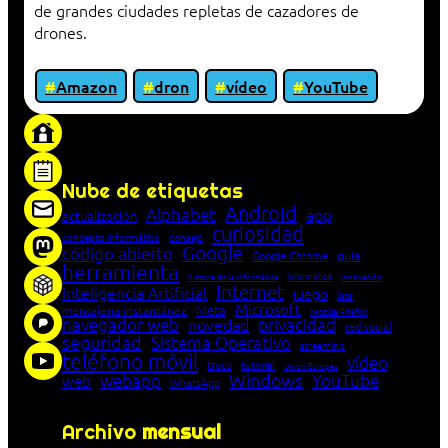
de grandes ciudades repletas de cazadores de
drones.
Amazon
dron
vídeo
YouTube
«Proxy: sistema que actúa como intermediario
entre cliente y servidor en una red»
Nube de etiquetas
Android
Alphabet
app
actualización
curiosidad
concepto informático
consejo
Google
código abierto
Google Chrome
guía
herramienta
Informática
historia de la Informática
innovación
Internet
Inteligencia Artificial
juego
lista
Microsoft
Meta
mensajería instantánea
Mozilla Firefox
navegador web
novedad
privacidad
red social
seguridad
Sistema Operativo
streaming
teléfono móvil
vídeo
truco
tutorial
Unión Europea
Windows
webapp
YouTube
web
WhatsApp
Archivo
mensual