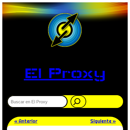
El Proxy
Buscar
« Anterior
Siguiente »