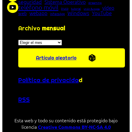
seguridad
Sistema Operativo
streaming
teléfono móvil
vídeo
truco
tutorial
Unión Europea
Windows
webapp
YouTube
web
WhatsApp
Archivo
mensual
Archivos
Artículo aleatorio
Política de privacida
d
RSS
Esta web y todo su contenido está protegido bajo
licencia
Creative Commons BY-NC-SA 4.0