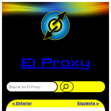
El Proxy
Buscar
« Anterior
Siguiente »