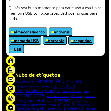
Quizás sea buen momento para darle uso a esa típica
memoria USB con poca capacidad que no usas para
nada.
almacenamiento
antivirus
memoria USB
portable
seguridad
USB
«Proxy: sistema que actúa como intermediario
entre cliente y servidor en una red»
Nube de etiquetas
Android
Alphabet
app
actualización
curiosidad
concepto informático
consejo
Google
código abierto
Google Chrome
guía
herramienta
Informática
historia de la Informática
innovación
Internet
Inteligencia Artificial
juego
lista
Microsoft
Meta
mensajería instantánea
Mozilla Firefox
navegador web
novedad
privacidad
red social