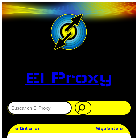
El Proxy
Buscar
« Anterior
Siguiente »