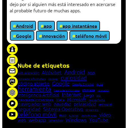
dejo por si alguien más está interesado en acercarse
al probable futuro de muchas apps.
Android
app
app instantánea
Google
innovación
teléfono móvil
«Proxy: sistema que actúa como intermediario
entre cliente y servidor en una red»
Nube de etiquetas
Android
Alphabet
app
actualización
curiosidad
concepto informático
consejo
Google
código abierto
Google Chrome
guía
herramienta
Informática
historia de la Informática
innovación
Internet
Inteligencia Artificial
juego
lista
Microsoft
Meta
mensajería instantánea
Mozilla Firefox
navegador web
novedad
privacidad
red social
seguridad
Sistema Operativo
streaming
teléfono móvil
vídeo
truco
tutorial
Unión Europea
Windows
webapp
YouTube
web
WhatsApp