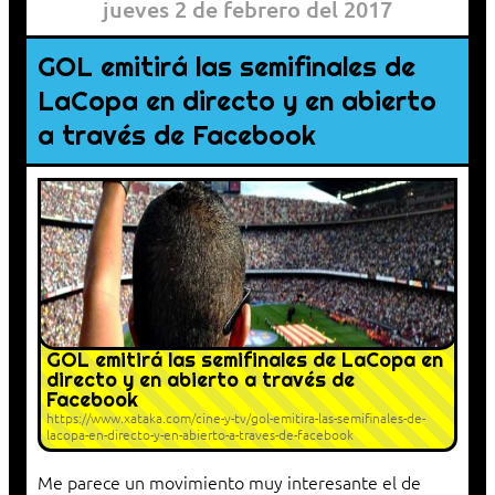
jueves 2 de febrero del 2017
GOL emitirá las semifinales de
LaCopa en directo y en abierto
a través de Facebook
GOL emitirá las semifinales de LaCopa en
directo y en abierto a través de
Facebook
https://www.xataka.com/cine-y-tv/gol-emitira-las-semifinales-de-
lacopa-en-directo-y-en-abierto-a-traves-de-facebook
Me parece un movimiento muy interesante el de