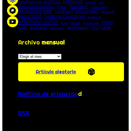
Internet
Inteligencia Artificial
juego
lista
Microsoft
Meta
mensajería instantánea
Mozilla Firefox
navegador web
novedad
privacidad
red social
seguridad
Sistema Operativo
streaming
teléfono móvil
vídeo
truco
tutorial
Unión Europea
Windows
webapp
YouTube
web
WhatsApp
Archivo
mensual
Archivos
Artículo aleatorio
Política de privacida
d
RSS