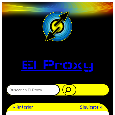
El Proxy
Buscar
« Anterior
Siguiente »