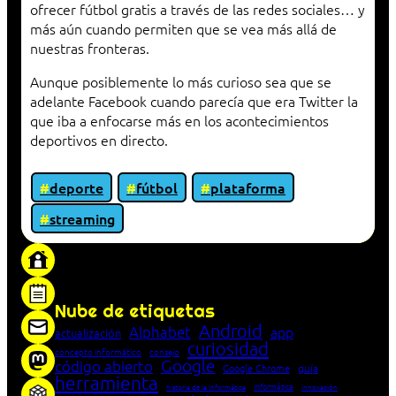
ofrecer fútbol gratis a través de las redes sociales… y
más aún cuando permiten que se vea más allá de
nuestras fronteras.
Aunque posiblemente lo más curioso sea que se
adelante Facebook cuando parecía que era Twitter la
que iba a enfocarse más en los acontecimientos
deportivos en directo.
deporte
fútbol
plataforma
streaming
«Proxy: sistema que actúa como intermediario
entre cliente y servidor en una red»
Nube de etiquetas
Android
Alphabet
app
actualización
curiosidad
concepto informático
consejo
Google
código abierto
Google Chrome
guía
herramienta
Informática
historia de la Informática
innovación