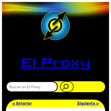
El Proxy
Buscar
« Anterior
Siguiente »