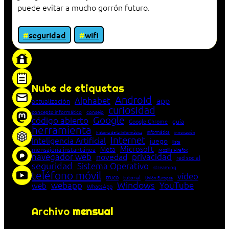
puede evitar a mucho gorrón futuro.
seguridad
wifi
«Proxy: sistema que actúa como intermediario
entre cliente y servidor en una red»
Nube de etiquetas
Android
Alphabet
app
actualización
curiosidad
concepto informático
consejo
Google
código abierto
Google Chrome
guía
herramienta
Informática
historia de la Informática
innovación
Internet
Inteligencia Artificial
juego
lista
Microsoft
Meta
mensajería instantánea
Mozilla Firefox
navegador web
novedad
privacidad
red social
seguridad
Sistema Operativo
streaming
teléfono móvil
vídeo
truco
tutorial
Unión Europea
Windows
webapp
YouTube
web
WhatsApp
Archivo
mensual