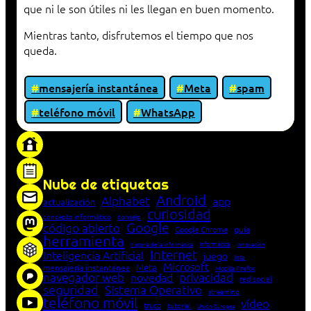
que ni le son útiles ni les llegan en buen momento.
Mientras tanto, disfrutemos el tiempo que nos
queda.
mensajería instantánea
Meta
spam
teléfono móvil
WhatsApp
«Proxy: sistema que actúa como intermediario
entre cliente y servidor en una red»
Nube de etiquetas
Android
Alphabet
app
actualización
curiosidad
concepto informático
consejo
Google
código abierto
Google Chrome
guía
herramienta
Informática
historia de la Informática
innovación
Internet
Inteligencia Artificial
juego
lista
Microsoft
Meta
mensajería instantánea
Mozilla Firefox
navegador web
novedad
privacidad
red social
seguridad
Sistema Operativo
streaming
teléfono móvil
vídeo
truco
tutorial
Unión Europea