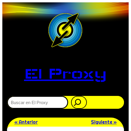
El Proxy
Buscar
« Anterior
Siguiente »