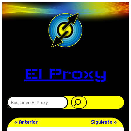
El Proxy
Buscar
« Anterior
Siguiente »