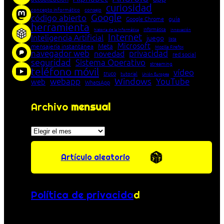
curiosidad
concepto informático
consejo
Google
código abierto
Google Chrome
guía
herramienta
Informática
historia de la Informática
innovación
Internet
Inteligencia Artificial
juego
lista
Microsoft
Meta
mensajería instantánea
Mozilla Firefox
navegador web
novedad
privacidad
red social
seguridad
Sistema Operativo
streaming
teléfono móvil
vídeo
truco
tutorial
Unión Europea
Windows
webapp
YouTube
web
WhatsApp
Archivo
mensual
Archivos
Artículo aleatorio
Política de privacida
d