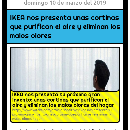
domingo 10 de marzo del 2019
IKEA nos presenta unas cortinas
que purifican el aire y eliminan los
malos olores
IKEA nos presenta su próximo gran
invento: unas cortinas que purifican el
aire y eliminan los malos olores del hogar
https://www.xataka.com/otros-dispositivos/ikea-nos-presenta-su-
proximo-gran-invento-unas-cortinas-que-purifican-aire-eliminan-
malos-olores-hogar