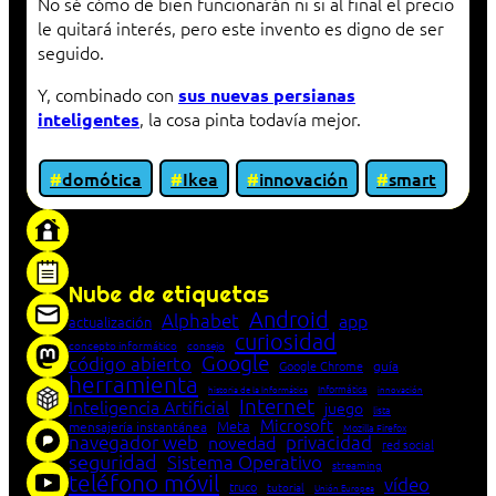
No sé cómo de bien funcionarán ni si al final el precio
le quitará interés, pero este invento es digno de ser
seguido.
Y, combinado con
sus nuevas persianas
, la cosa pinta todavía mejor.
inteligentes
domótica
Ikea
innovación
smart
«Proxy: sistema que actúa como intermediario
entre cliente y servidor en una red»
Nube de etiquetas
Android
Alphabet
app
actualización
curiosidad
concepto informático
consejo
Google
código abierto
Google Chrome
guía
herramienta
Informática
historia de la Informática
innovación
Internet
Inteligencia Artificial
juego
lista
Microsoft
Meta
mensajería instantánea
Mozilla Firefox
navegador web
novedad
privacidad
red social
seguridad
Sistema Operativo
streaming
teléfono móvil
vídeo
truco
tutorial
Unión Europea