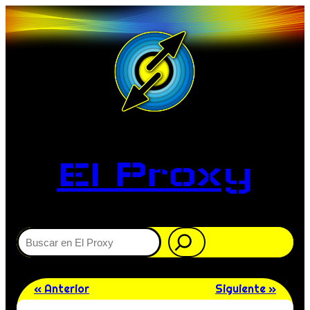
El Proxy
Buscar
« Anterior
Siguiente »