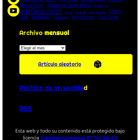
seguridad
Sistema Operativo
streaming
teléfono móvil
vídeo
truco
tutorial
Unión Europea
Windows
webapp
YouTube
web
WhatsApp
Archivo
mensual
Archivos
Artículo aleatorio
Política de privacida
d
RSS
Esta web y todo su contenido está protegido bajo
licencia
Creative Commons BY-NC-SA 4.0