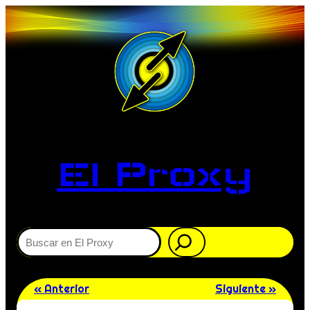
El Proxy
Buscar
« Anterior
Siguiente »