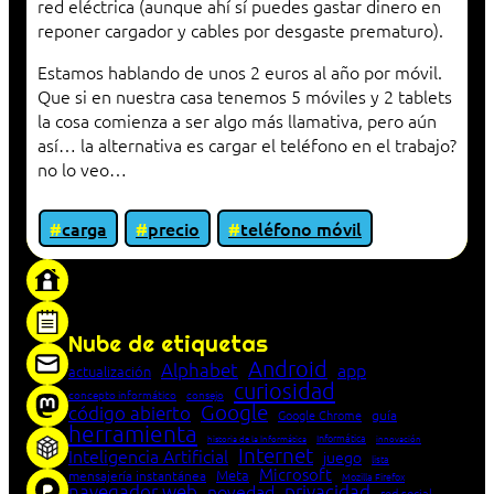
red eléctrica (aunque ahí sí puedes gastar dinero en
reponer cargador y cables por desgaste prematuro).
Estamos hablando de unos 2 euros al año por móvil.
Que si en nuestra casa tenemos 5 móviles y 2 tablets
la cosa comienza a ser algo más llamativa, pero aún
así… la alternativa es cargar el teléfono en el trabajo?
no lo veo…
carga
precio
teléfono móvil
«Proxy: sistema que actúa como intermediario
entre cliente y servidor en una red»
Nube de etiquetas
Android
Alphabet
app
actualización
curiosidad
concepto informático
consejo
Google
código abierto
Google Chrome
guía
herramienta
Informática
historia de la Informática
innovación
Internet
Inteligencia Artificial
juego
lista
Microsoft
Meta
mensajería instantánea
Mozilla Firefox
navegador web
novedad
privacidad
red social