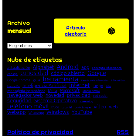
Archivo
Artículo
mensual
aleatorio
Archivos
Nube de etiquetas
Android
Alphabet
app
actualización
concepto informático
curiosidad
Google
código abierto
consejo
herramienta
Google Chrome
guía
Informática
historia de la Informática
Internet
Inteligencia Artificial
juego
lista
innovación
Microsoft
Meta
mensajería instantánea
Mozilla Firefox
navegador web
novedad
privacidad
red social
seguridad
Sistema Operativo
streaming
teléfono móvil
vídeo
web
truco
tutorial
Unión Europea
Windows
webapp
YouTube
WhatsApp
Política de privacidad
RSS