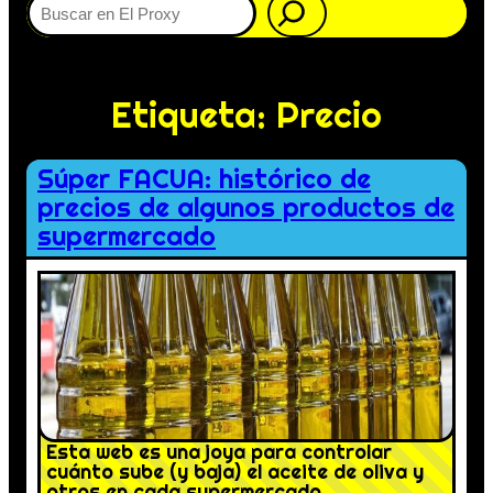
Etiqueta:
Precio
Súper FACUA: histórico de
precios de algunos productos de
supermercado
Esta web es una joya para controlar
cuánto sube (y baja) el aceite de oliva y
otros en cada supermercado