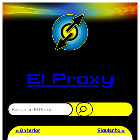
El Proxy
Buscar
« Anterior
Siguiente »