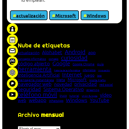
actualización
Microsoft
Windows
«Proxy: sistema que actúa como intermediario
entre cliente y servidor en una red»
Nube de etiquetas
Android
Alphabet
app
actualización
curiosidad
concepto informático
consejo
Google
código abierto
Google Chrome
guía
herramienta
Informática
historia de la Informática
innovación
Internet
Inteligencia Artificial
juego
lista
Microsoft
Meta
mensajería instantánea
Mozilla Firefox
navegador web
novedad
privacidad
red social
seguridad
Sistema Operativo
streaming
teléfono móvil
vídeo
truco
tutorial
Unión Europea
Windows
webapp
YouTube
web
WhatsApp
Archivo
mensual
Archivos