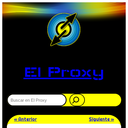
El Proxy
Buscar
« Anterior
Siguiente »