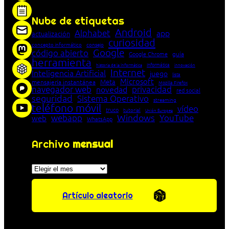
Nube de etiquetas
Android
Alphabet
app
actualización
curiosidad
concepto informático
consejo
Google
código abierto
Google Chrome
guía
herramienta
Informática
historia de la Informática
innovación
Internet
Inteligencia Artificial
juego
lista
Microsoft
Meta
mensajería instantánea
Mozilla Firefox
navegador web
novedad
privacidad
red social
seguridad
Sistema Operativo
streaming
teléfono móvil
vídeo
truco
tutorial
Unión Europea
Windows
webapp
YouTube
web
WhatsApp
Archivo
mensual
Archivos
Artículo aleatorio