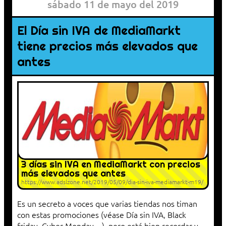
sábado 11 de mayo del 2019
El Día sin IVA de MediaMarkt
tiene precios más elevados que
antes
3 días sin IVA en MediaMarkt con precios
más elevados que antes
https://www.adslzone.net/2019/05/09/dia-sin-iva-mediamarkt-m19/
Es un secreto a voces que varias tiendas nos timan
con estas promociones (véase Día sin IVA, Black
friday, Cyber Monday…), pero está bien recordar y