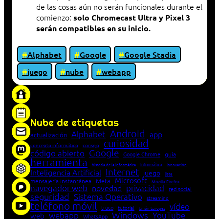
de las cosas aún no serán funcionales durante el
comienzo:
solo Chromecast Ultra y Pixel 3
serán compatibles en su inicio.
Alphabet
Google
Google Stadia
juego
nube
webapp
«Proxy: sistema que actúa como intermediario
entre cliente y servidor en una red»
Nube de etiquetas
Android
Alphabet
app
actualización
curiosidad
concepto informático
consejo
Google
código abierto
Google Chrome
guía
herramienta
Informática
historia de la Informática
innovación
Internet
Inteligencia Artificial
juego
lista
Microsoft
Meta
mensajería instantánea
Mozilla Firefox
navegador web
novedad
privacidad
red social
seguridad
Sistema Operativo
streaming
teléfono móvil
vídeo
truco
tutorial
Unión Europea
Windows
webapp
YouTube
web
WhatsApp