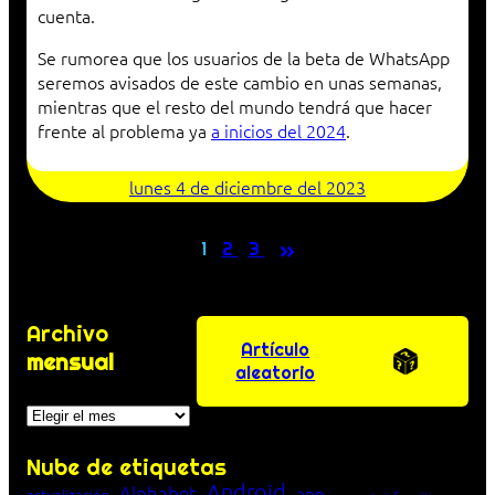
cuenta.
Se rumorea que los usuarios de la beta de WhatsApp
seremos avisados de este cambio en unas semanas,
mientras que el resto del mundo tendrá que hacer
frente al problema ya
a inicios del 2024
.
lunes 4 de diciembre del 2023
»
1
2
3
Archivo
Artículo
mensual
aleatorio
Archivos
Nube de etiquetas
Android
Alphabet
app
actualización