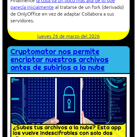
parecía inicialmente
al tratarse de un fork (derivado)
de OnlyOffice en vez de adaptar Collabora a sus
servidores.
jueves 26 de marzo del 2026
Cryptomator nos permite
encriptar nuestros archivos
antes de subirlos a la nube
¿Subes tus archivos a la nube? Esta app
los vuelve indescifrables con solo dos