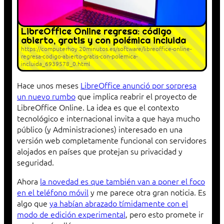
LibreOffice Online regresa: código
abierto, gratis y con polémica incluida
https://computerhoy.20minutos.es/software/libreoffice-online-
regresa-codigo-abierto-gratis-con-polemica-
incluida_6939578_0.html
Hace unos meses
LibreOffice anunció por sorpresa
un nuevo rumbo
que implica reabrir el proyecto de
LibreOffice Online. La idea es que el contexto
tecnológico e internacional invita a que haya mucho
público (y Administraciones) interesado en una
versión web completamente funcional con servidores
alojados en países que protejan su privacidad y
seguridad.
Ahora
la novedad es que también van a poner el foco
en el teléfono móvil
y me parece otra gran noticia. Es
algo que
ya habían abrazado tímidamente con el
modo de edición experimental
, pero esto promete ir