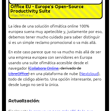
Office EU – Europe’s Open-Source
Productivity Suite
https://office.eu/
La idea de una solución ofimática online 100%
europea suena muy apetecible y, justamente por eso,
debemos tener mucho cuidado para saber distinguir
si es un simple reclamo promocional o va más allá.
En este caso parece que no va mucho más allá de ser
una empresa europea con servidores en Europa
usando una suite ofimática accesible desde el
navegador
(
Collabora Online
, derivado de
LibreOffice
)
en una plataforma de nube (
Nextcloud
),
todo de código abierto. Una opción interesante, pero
desde luego no será la única.
Actualización:
Finalmente
la cosa va un poco más allá de lo que