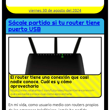
viernes 30 de agosto del 2024
Sácale partido si tu router tiene
puerto USB
El router tiene una conexión que casi
nadie conoce. Cuál es y cómo
aprovecharla
https://www.xatakamovil.com/tutoriales/router-tiene-conexion-
que-casi-nadie-conoce-cual-como-aprovecharla
En mi vida, como usuario medio con routers propios
de las empresas telefónicas, jamás he podido