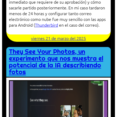
inmediato que requiere de su aprobación) y cómo
sacarle partido posteriormente. En mi caso tardaron
menos de 24 horas y configurar tanto correo
electrónico como nube fue muy sencillo con las apps
para Android (
Thunderbird
en el caso del correo).
viernes 21 de marzo del 2025
They See Your Photos, un
experimento que nos muestra el
potencial de la IA describiendo
fotos