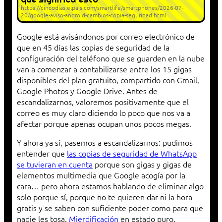
https://cincodias.elpais.com/smartlife/smartphones/2026-07-
20/google-aviso-android-cambios-copia-seguridad.html
Google está avisándonos por correo electrónico de
que en 45 días las copias de seguridad de la
configuración del teléfono que se guarden en la nube
van a comenzar a contabilizarse entre los 15 gigas
disponibles del plan gratuito, compartido con Gmail,
Google Photos y Google Drive. Antes de
escandalizarnos, valoremos positivamente que el
correo es muy claro diciendo lo poco que nos va a
afectar porque apenas ocupan unos pocos megas.
Y ahora ya sí, pasemos a escandalizarnos: pudimos
entender que
las copias de seguridad de WhatsApp
se tuvieran en cuenta
porque son gigas y gigas de
elementos multimedia que Google acogía por la
cara… pero ahora estamos hablando de eliminar algo
solo porque sí, porque no te quieren dar ni la hora
gratis y se saben con suficiente poder como para que
nadie les tosa.
Mierdificación
en estado puro.