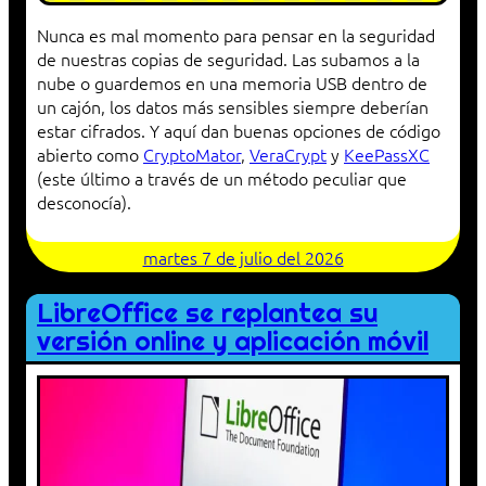
Nunca es mal momento para pensar en la seguridad
de nuestras copias de seguridad. Las subamos a la
nube o guardemos en una memoria USB dentro de
un cajón, los datos más sensibles siempre deberían
estar cifrados. Y aquí dan buenas opciones de código
abierto como
CryptoMator
,
VeraCrypt
y
KeePassXC
(este último a través de un método peculiar que
desconocía).
martes 7 de julio del 2026
LibreOffice se replantea su
versión online y aplicación móvil