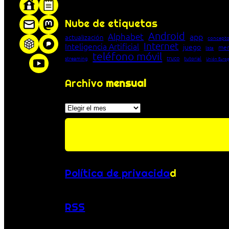
«Proxy: sistema que actúa como intermediar
Nube de etiquetas
Android
Alphabet
app
actualización
concepto
Internet
Inteligencia Artificial
juego
men
lista
teléfono móvil
truco
streaming
tutorial
Unión Euro
Archivo
mensual
Archivos
Política de privacida
d
RSS