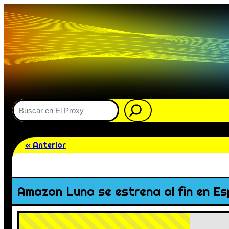
Buscar
« Anterior
Amazon Luna se estrena al fin en E