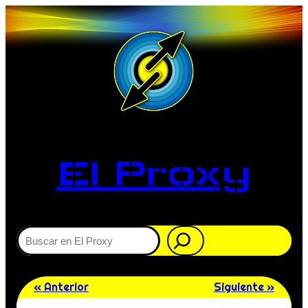
El Proxy
Buscar
« Anterior
Siguiente »