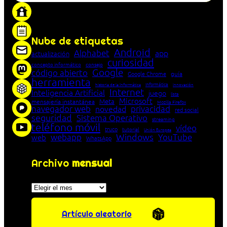
«Proxy: sistema que actúa como intermediario
entre cliente y servidor en una red»
Nube de etiquetas
Android
Alphabet
app
actualización
curiosidad
concepto informático
consejo
Google
código abierto
Google Chrome
guía
herramienta
Informática
historia de la Informática
innovación
Internet
Inteligencia Artificial
juego
lista
Microsoft
Meta
mensajería instantánea
Mozilla Firefox
navegador web
novedad
privacidad
red social
seguridad
Sistema Operativo
streaming
teléfono móvil
vídeo
truco
tutorial
Unión Europea
Windows
webapp
YouTube
web
WhatsApp
Archivo
mensual
Archivos
Artículo aleatorio