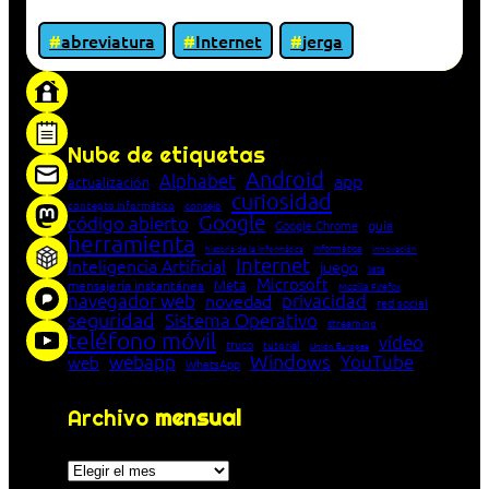
abreviatura
Internet
jerga
«Proxy: sistema que actúa como intermediario
entre cliente y servidor en una red»
Nube de etiquetas
Android
Alphabet
app
actualización
curiosidad
concepto informático
consejo
Google
código abierto
Google Chrome
guía
herramienta
Informática
historia de la Informática
innovación
Internet
Inteligencia Artificial
juego
lista
Microsoft
Meta
mensajería instantánea
Mozilla Firefox
navegador web
novedad
privacidad
red social
seguridad
Sistema Operativo
streaming
teléfono móvil
vídeo
truco
tutorial
Unión Europea
Windows
webapp
YouTube
web
WhatsApp
Archivo
mensual
Archivos