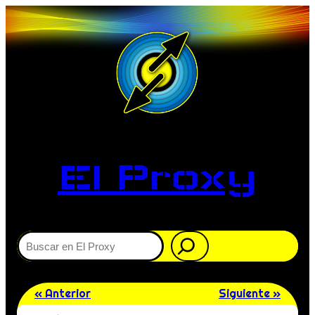
El Proxy
Buscar
« Anterior
Siguiente »