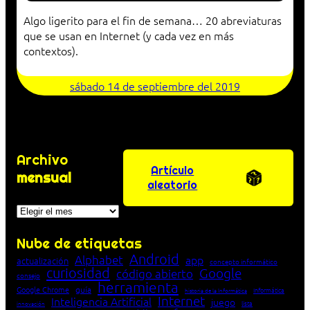
Algo ligerito para el fin de semana… 20 abreviaturas
que se usan en Internet (y cada vez en más
contextos).
sábado 14 de septiembre del 2019
Archivo
Artículo
mensual
aleatorio
Archivos
Nube de etiquetas
Android
Alphabet
app
actualización
concepto informático
curiosidad
Google
código abierto
consejo
herramienta
Google Chrome
guía
Informática
historia de la Informática
Internet
Inteligencia Artificial
juego
lista
innovación