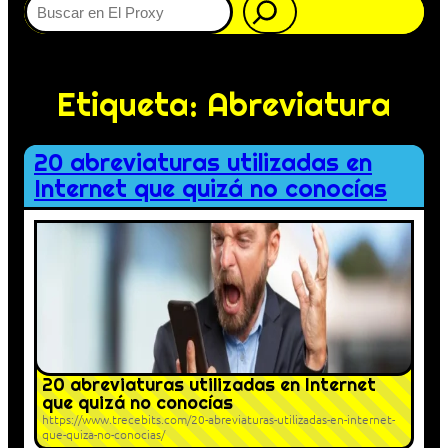
Etiqueta:
Abreviatura
20 abreviaturas utilizadas en
Internet que quizá no conocías
20 abreviaturas utilizadas en Internet
que quizá no conocías
https://www.trecebits.com/20-abreviaturas-utilizadas-en-internet-
que-quiza-no-conocias/