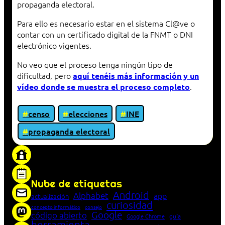
propaganda electoral.
Para ello es necesario estar en el sistema Cl@ve o
contar con un certificado digital de la FNMT o DNI
electrónico vigentes.
No veo que el proceso tenga ningún tipo de
dificultad, pero
aquí tenéis más información y un
.
vídeo donde se muestra el proceso completo
censo
elecciones
INE
propaganda electoral
«Proxy: sistema que actúa como intermediario
entre cliente y servidor en una red»
Nube de etiquetas
Android
Alphabet
app
actualización
curiosidad
concepto informático
consejo
Google
código abierto
Google Chrome
guía
herramienta