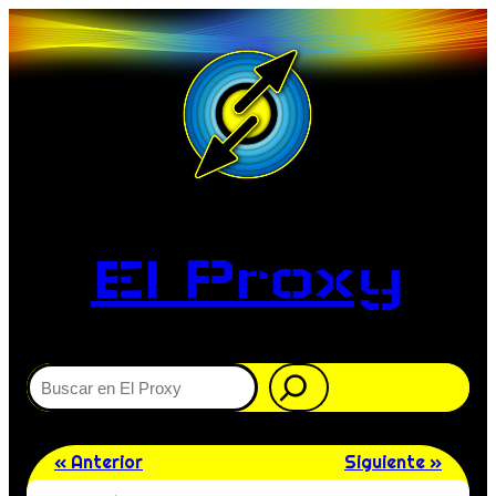
El Proxy
Buscar
« Anterior
Siguiente »