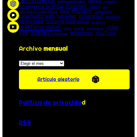
Informática
historia de la Informática
innovación
Internet
Inteligencia Artificial
juego
lista
Microsoft
Meta
mensajería instantánea
Mozilla Firefox
navegador web
novedad
privacidad
red social
seguridad
Sistema Operativo
streaming
teléfono móvil
vídeo
truco
tutorial
Unión Europea
Windows
webapp
YouTube
web
WhatsApp
Archivo
mensual
Archivos
Artículo aleatorio
Política de privacida
d
RSS