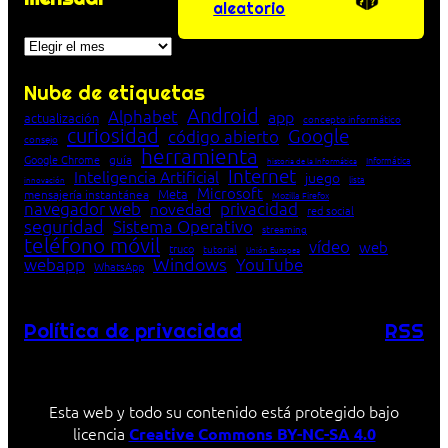
aleatorio
Archivos
Nube de etiquetas
Android
Alphabet
app
actualización
concepto informático
curiosidad
Google
código abierto
consejo
herramienta
Google Chrome
guía
Informática
historia de la Informática
Internet
Inteligencia Artificial
juego
lista
innovación
Microsoft
Meta
mensajería instantánea
Mozilla Firefox
navegador web
novedad
privacidad
red social
seguridad
Sistema Operativo
streaming
teléfono móvil
vídeo
web
truco
tutorial
Unión Europea
Windows
webapp
YouTube
WhatsApp
Política de privacidad
RSS
Esta web y todo su contenido está protegido bajo
licencia
Creative Commons BY-NC-SA 4.0