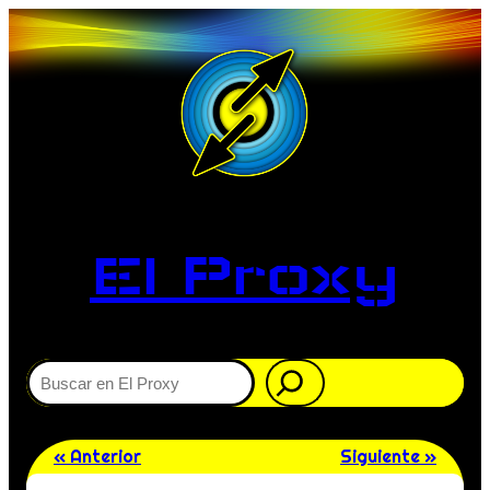
El Proxy
Buscar
« Anterior
Siguiente »