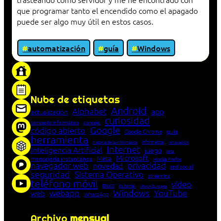
que programar tanto el encendido como el apagado
puede ser algo muy útil en estos casos.
automatización
guía
Windows
«Proxy: sistema que actúa como intermediario
entre cliente y servidor en una red»
Nube de etiquetas
Android
Alphabet
app
actualización
curiosidad
concepto informático
consejo
Google
código abierto
Google Chrome
guía
herramienta
Informática
historia de la Informática
innovación
Internet
Inteligencia Artificial
juego
lista
Microsoft
Meta
mensajería instantánea
Mozilla Firefox
navegador web
novedad
privacidad
red social
seguridad
Sistema Operativo
streaming
teléfono móvil
vídeo
truco
tutorial
Unión Europea
Windows
webapp
YouTube
web
WhatsApp
Archivo
mensual