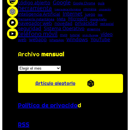
Google
código abierto
Google Chrome
guía
herramienta
Informática
historia de la Informática
innovación
Internet
Inteligencia Artificial
juego
lista
Microsoft
Meta
mensajería instantánea
Mozilla Firefox
navegador web
novedad
privacidad
red social
seguridad
Sistema Operativo
streaming
teléfono móvil
vídeo
truco
tutorial
Unión Europea
Windows
webapp
YouTube
web
WhatsApp
Archivo
mensual
Archivos
Artículo aleatorio
Política de privacida
d
RSS