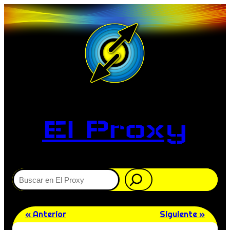
El Proxy
Buscar
« Anterior
Siguiente »