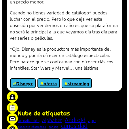
un precio menor.
Cuando no tienes variedad de catálogo* puedes
luchar con el precio. Pero lo que deja ver esta
obsesión por vendernos un año es que su plataforma
no será la principal a la que vayamos día tras día para
ver series o películas.
*Ojo, Disney es la productora más importante del
mundo y podría ofrecer un catálogo espectacular.
Pero parece que se conforman con ofrecer clásicos
infantiles, Star Wars y Marvel… una lástima.
Disney+
oferta
streaming
«Proxy: sistema que actúa como intermediario
entre cliente y servidor en una red»
Nube de etiquetas
Android
Alphabet
app
actualización
curiosidad
concepto informático
consejo