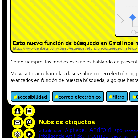
Esta nueva función de búsqueda en Gmail nos h
https://www.genbeta.com/correo/esta-nueva-funcion-busqueda-gmail-nos-h
Como siempre, los medios españoles hablando en presente
Me va a tocar rehacer las clases sobre correo electrónico
avanzados en función de nuestra búsqueda, algo que has
accesibilidad
correo electrónico
filtro
«Proxy: sistema que actúa como intermediar
Nube de etiquetas
Android
Alphabet
app
actualización
concepto
Internet
Inteligencia Artificial
juego
men
lista