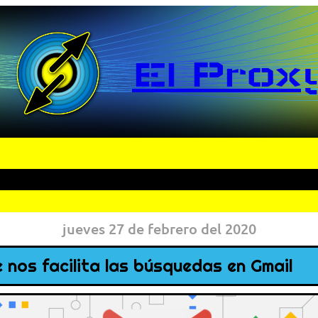
El Prox
jueves 27 de febrero del 2020
 nos facilita las búsquedas en Gmail