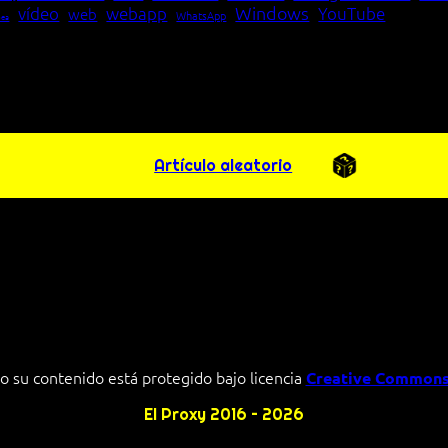
Windows
vídeo
webapp
YouTube
web
WhatsApp
pea
Artículo aleatorio
o su contenido está protegido bajo licencia
Creative Commons
El Proxy 2016 – 2026