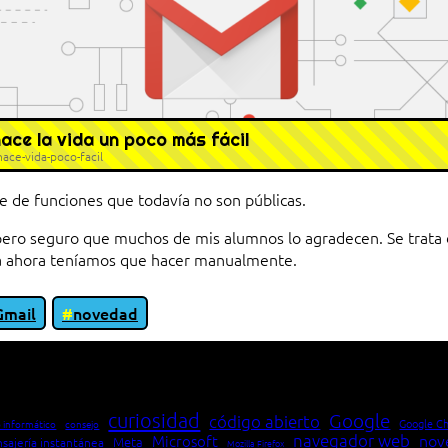
ace la vida un poco más fácil
ace-vida-poco-facil
 de funciones que todavía no son públicas.
, pero seguro que muchos de mis alumnos lo agradecen. Se trata 
ta ahora teníamos que hacer manualmente.
Gmail
novedad
io entre cliente y servidor en una red»
curiosidad
Google
código abierto
Google C
 informático
consejo
navegador web
nov
Microsoft
Meta
sajería instantánea
Mozilla Firefox