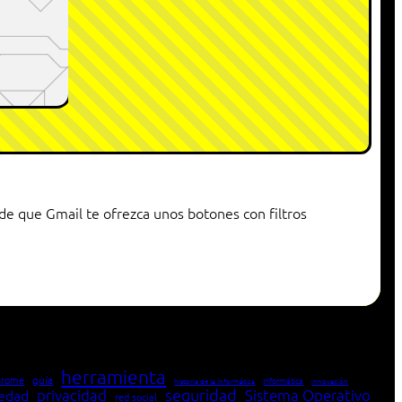
de que Gmail te ofrezca unos botones con filtros
herramienta
hrome
guía
Informática
historia de la Informática
innovación
seguridad
edad
privacidad
Sistema Operativo
red social