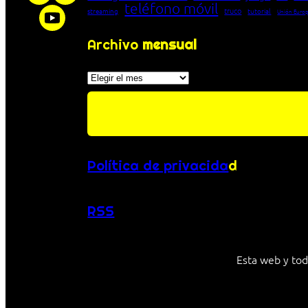
teléfono móvil
truco
streaming
tutorial
Unión Euro
Archivo
mensual
Archivos
Política de privacida
d
RSS
Esta web y tod