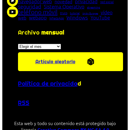
navegador web
novedad
privacidad
red social
seguridad
Sistema Operativo
streaming
teléfono móvil
vídeo
truco
tutorial
Unión Europea
Windows
webapp
YouTube
web
WhatsApp
Archivo
mensual
Archivos
Artículo aleatorio
Política de privacida
d
RSS
Esta web y todo su contenido está protegido bajo
licencia
Creative Commons BY-NC-SA 4.0