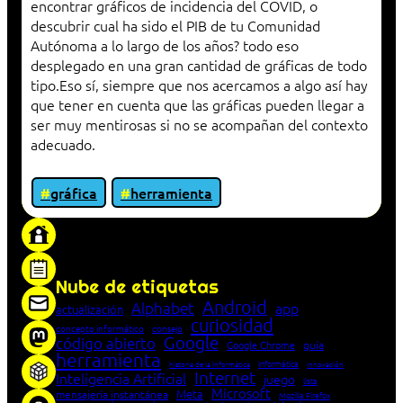
encontrar gráficos de incidencia del COVID, o
descubrir cual ha sido el PIB de tu Comunidad
Autónoma a lo largo de los años? todo eso
desplegado en una gran cantidad de gráficas de todo
tipo.Eso sí, siempre que nos acercamos a algo así hay
que tener en cuenta que las gráficas pueden llegar a
ser muy mentirosas si no se acompañan del contexto
adecuado.
gráfica
herramienta
«Proxy: sistema que actúa como intermediario
entre cliente y servidor en una red»
Nube de etiquetas
Android
Alphabet
app
actualización
curiosidad
concepto informático
consejo
Google
código abierto
Google Chrome
guía
herramienta
Informática
historia de la Informática
innovación
Internet
Inteligencia Artificial
juego
lista
Microsoft
Meta
mensajería instantánea
Mozilla Firefox