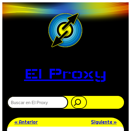
El Proxy
Buscar
« Anterior
Siguiente »