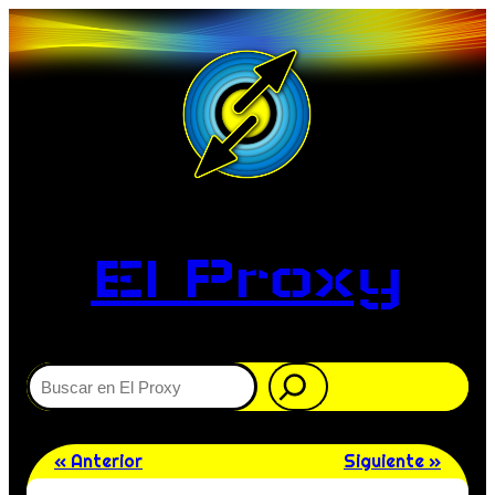
El Proxy
Buscar
« Anterior
Siguiente »