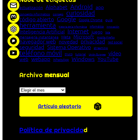
Android
Alphabet
app
actualización
curiosidad
concepto informático
consejo
Google
código abierto
Google Chrome
guía
herramienta
Informática
historia de la Informática
innovación
Internet
Inteligencia Artificial
juego
lista
Microsoft
Meta
mensajería instantánea
Mozilla Firefox
navegador web
novedad
privacidad
red social
seguridad
Sistema Operativo
streaming
teléfono móvil
vídeo
truco
tutorial
Unión Europea
Windows
webapp
YouTube
web
WhatsApp
Archivo
mensual
Archivos
Artículo aleatorio
Política de privacida
d