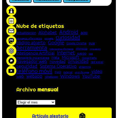
«Proxy: sistema que actúa como intermediario
entre cliente y servidor en una red»
Nube de etiquetas
Android
Alphabet
app
actualización
curiosidad
concepto informático
consejo
Google
código abierto
Google Chrome
guía
herramienta
Informática
historia de la Informática
innovación
Internet
Inteligencia Artificial
juego
lista
Microsoft
Meta
mensajería instantánea
Mozilla Firefox
navegador web
novedad
privacidad
red social
seguridad
Sistema Operativo
streaming
teléfono móvil
vídeo
truco
tutorial
Unión Europea
Windows
webapp
YouTube
web
WhatsApp
Archivo
mensual
Archivos
Artículo aleatorio