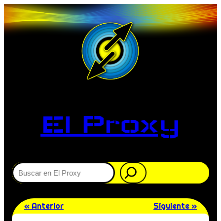
El Proxy
Buscar
« Anterior
Siguiente »