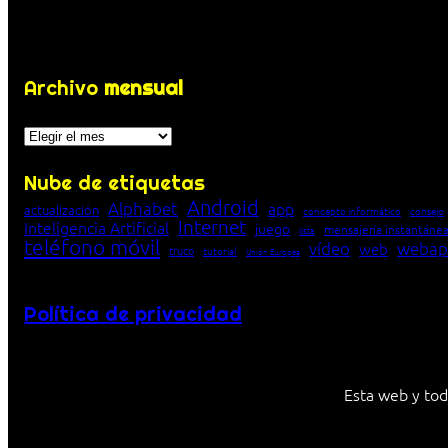
Archivo
mensual
Archivos
Nube de etiquetas
Android
Alphabet
app
actualización
concepto informático
consejo
Internet
Inteligencia Artificial
juego
mensajería instantáne
lista
teléfono móvil
vídeo
webap
web
truco
tutorial
Unión Europea
Política de privacidad
Esta web y tod