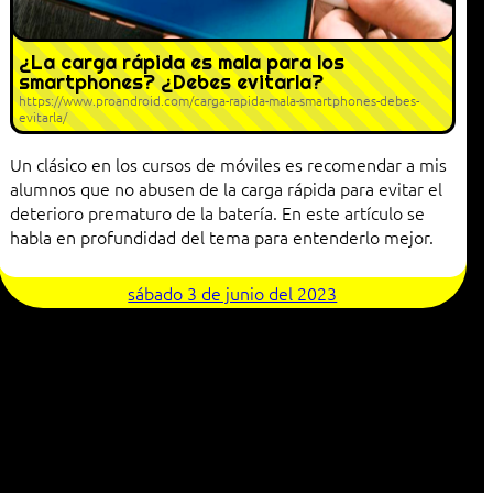
¿La carga rápida es mala para los
smartphones? ¿Debes evitarla?
https://www.proandroid.com/carga-rapida-mala-smartphones-debes-
evitarla/
Un clásico en los cursos de móviles es recomendar a mis
alumnos que no abusen de la carga rápida para evitar el
deterioro prematuro de la batería. En este artículo se
habla en profundidad del tema para entenderlo mejor.
sábado 3 de junio del 2023