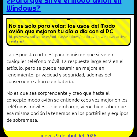
¿Para qué sirve el modo avión en
Windows?
No es solo para volar: los usos del Modo
avión que mejoran tu día a día con el PC
https://www.softzone.es/noticias/windows/modo-avion-windows-activar-
ventajas/
La respuesta corta es: para lo mismo que sirve en
cualquier teléfono móvil. La respuesta larga está en el
artículo, pero se puede resumir en mejora en
rendimiento, privacidad y seguridad, además del
consecuente ahorro en batería.
No es que sea sorprendente y creo que hasta el
concepto modo avión se entiende cada vez mejor en los
teléfonos móviles… sin embargo, viene bien saber que
esa misma opción la tenemos en los portátiles y equipos
de sobremesa.
jueves 9 de abril del 2026