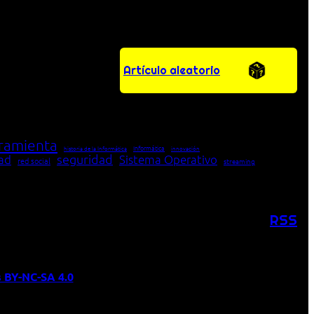
Artículo aleatorio
ramienta
Informática
historia de la Informática
innovación
seguridad
dad
Sistema Operativo
red social
streaming
RSS
 BY-NC-SA 4.0