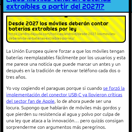
extraíbles a partir del 2027!?
Desde 2027 los móviles deberán contar
baterías extraíbles por ley
https://androidayuda.com/noticias/android/desde-2027-los-moviles-
deberan-llevar-baterias-extraibles-por-ley/
La Unión Europea quiere forzar a que los móviles tengan
baterías reemplazables fácilmente por los usuarios y esta
me parece una noticia que puede marcar un antes y un
después en la tradición de renovar teléfono cada dos o
tres años.
Yo voy cogiendo el paraguas porque si cuando
se forzó la
implementación del conector USB-C ya llovieron críticas
del sector fan de Apple
, lo de ahora puede ser una
locura. Supongo que hablarán de móviles más gordos y
que pierden su resistencia al agua y polvo por culpa de
una ley que ataca a la innovación… pero quizás consigan
sorprenderme con argumentos más peregrinos.