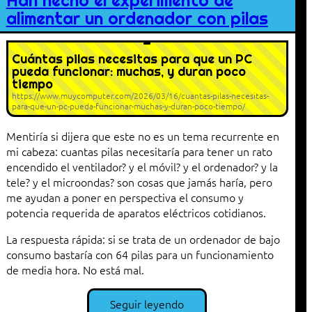
Han hecho el experimento de
alimentar un ordenador con pilas
Cuántas pilas necesitas para que un PC
pueda funcionar: muchas, y duran poco
tiempo
https://www.muycomputer.com/2026/03/16/cuantas-pilas-necesitas-
para-que-un-pc-pueda-funcionar-muchas-y-duran-poco-tiempo/
Mentiría si dijera que este no es un tema recurrente en
mi cabeza: cuantas pilas necesitaría para tener un rato
encendido el ventilador? y el móvil? y el ordenador? y la
tele? y el microondas? son cosas que jamás haría, pero
me ayudan a poner en perspectiva el consumo y
potencia requerida de aparatos eléctricos cotidianos.
La respuesta rápida: si se trata de un ordenador de bajo
consumo bastaría con 64 pilas para un funcionamiento
de media hora. No está mal.
Seguir leyendo