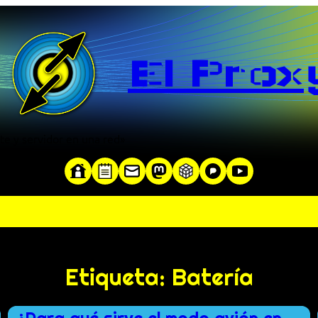
El Prox
te y servidor en una red»
Etiqueta:
Batería