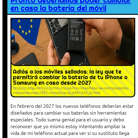
Pronto deberíamos poder cambiar
en casa la batería del móvil
Adiós a los móviles sellados: la ley que te
permitirá cambiar la batería de tu iPhone o
Samsung en casa desde 2027
https://computerhoy.20minutos.es/movilidad/baterias-reemplazables-
moviles-europa-2027-normativa-ue_6961343_0.html
En febrero del 2027 los nuevos teléfonos deberían estar
diseñados para cambiar sus baterías sin herramientas
especiales. Todo suena genial para el usuario y debo
reconocer que yo mismo estoy intentando ampliar la
vida de mi teléfono actual para ver si su sustituto llega