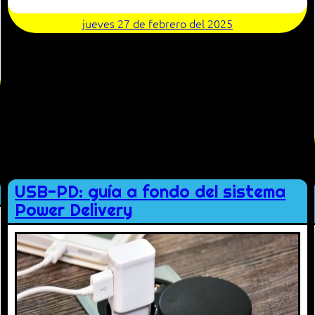
jueves 27 de febrero del 2025
USB-PD: guía a fondo del sistema
Power Delivery