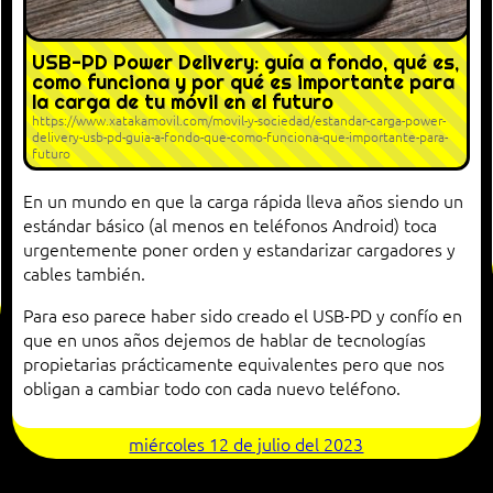
USB-PD Power Delivery: guía a fondo, qué es,
como funciona y por qué es importante para
la carga de tu móvil en el futuro
https://www.xatakamovil.com/movil-y-sociedad/estandar-carga-power-
delivery-usb-pd-guia-a-fondo-que-como-funciona-que-importante-para-
futuro
En un mundo en que la carga rápida lleva años siendo un
estándar básico (al menos en teléfonos Android) toca
urgentemente poner orden y estandarizar cargadores y
cables también.
Para eso parece haber sido creado el USB-PD y confío en
que en unos años dejemos de hablar de tecnologías
propietarias prácticamente equivalentes pero que nos
obligan a cambiar todo con cada nuevo teléfono.
miércoles 12 de julio del 2023