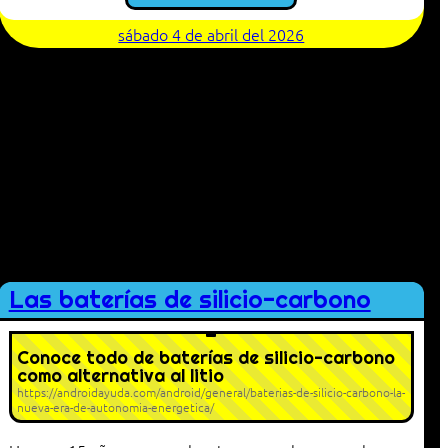
sábado 4 de abril del 2026
Las baterías de silicio-carbono
Conoce todo de baterías de silicio-carbono
como alternativa al litio
https://androidayuda.com/android/general/baterias-de-silicio-carbono-la-
nueva-era-de-autonomia-energetica/