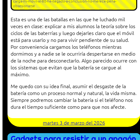
carga-mi-movil-al-80-he-llegado-a-conclusion-no-merece-pena-
obsesionarse
Esta es una de las batallas en las que he luchado mil
veces en clase: explicar a mis alumnos la teoría sobre los
ciclos de las baterrías y luego dejarles claro que el móvil
está para usarlo y no para vivir pendiente de su salud.
Por conveniencia cargamos los teléfonos mientras
dormimos y a nadie se le ocurriría despertarse en medio
de la noche para desconectarlo. Algo parecido ocurre con
los sistemas que evitan que la batería se cargue al
máximo.
Me quedo con su idea final, asumir el desgaste de la
batería como un proceso normal y natural, la vida misma.
Siempre podremos cambiar la batería si el teléfono nos
dura el tiempo suficiente como para que nos afecte.
martes 3 de marzo del 2026
Gadgets para resistir a un apagón