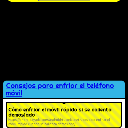
Consejos para enfriar el teléfono
móvil
Cómo enfriar el móvil rápido si se calienta
demasiado
https://androidayuda.com/android/tutoriales/trucos-para-enfriar-el-
movil-rapido-cuando-se-calienta-demasiado/