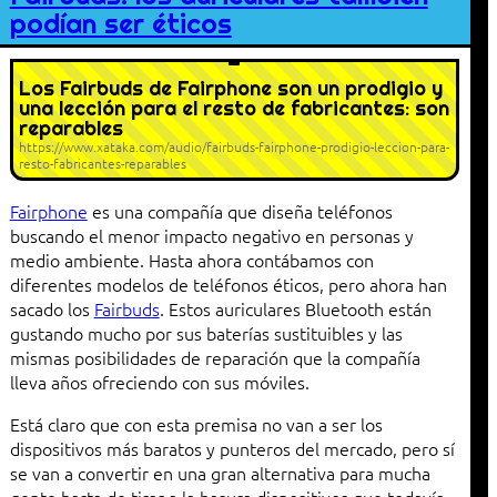
podían ser éticos
Los Fairbuds de Fairphone son un prodigio y
una lección para el resto de fabricantes: son
reparables
https://www.xataka.com/audio/fairbuds-fairphone-prodigio-leccion-para-
resto-fabricantes-reparables
Fairphone
es una compañía que diseña teléfonos
buscando el menor impacto negativo en personas y
medio ambiente. Hasta ahora contábamos con
diferentes modelos de teléfonos éticos, pero ahora han
sacado los
Fairbuds
. Estos auriculares Bluetooth están
gustando mucho por sus baterías sustituibles y las
mismas posibilidades de reparación que la compañía
lleva años ofreciendo con sus móviles.
Está claro que con esta premisa no van a ser los
dispositivos más baratos y punteros del mercado, pero sí
se van a convertir en una gran alternativa para mucha