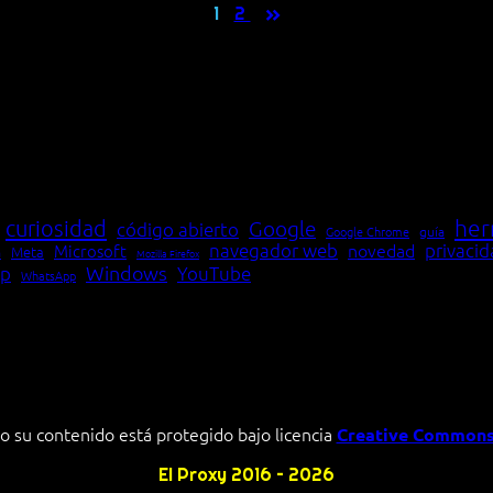
»
1
2
her
curiosidad
Google
código abierto
Google Chrome
guía
navegador web
novedad
privaci
Microsoft
Meta
a
Mozilla Firefox
Windows
p
YouTube
WhatsApp
o su contenido está protegido bajo licencia
Creative Commons
El Proxy 2016 – 2026