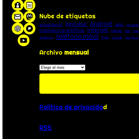
«Proxy: sistema que actúa como intermediar
Nube de etiquetas
Android
Alphabet
app
actualización
concepto
Internet
Inteligencia Artificial
juego
men
lista
teléfono móvil
truco
streaming
tutorial
Unión Euro
Archivo
mensual
Archivos
Política de privacida
d
RSS