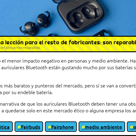
a lección para el resto de fabricantes: son reparab
to-fabricantes-reparables
 el menor impacto negativo en personas y medio ambiente. Ha
s auriculares Bluetooth están gustando mucho por sus baterías s
vos más baratos y punteros del mercado, pero sí se van a convert
ra por su endeble batería.
narrativa de que los auriculares Bluetooth deben tener una ob
lve a quedarse solo en este mercado ético o alguna empresa los 
ética
Fairbuds
Fairphone
medio ambiente
o