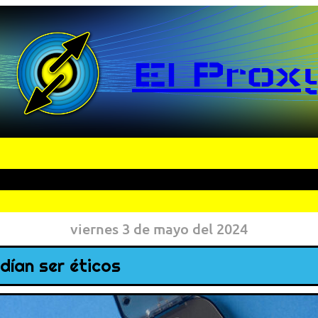
El Prox
viernes 3 de mayo del 2024
dían ser éticos