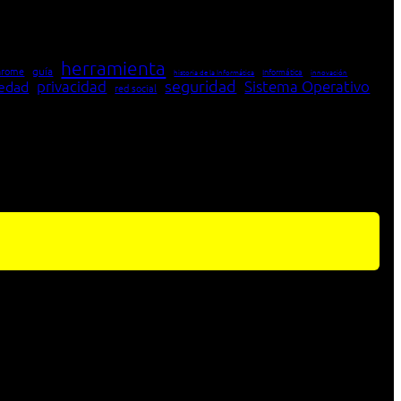
herramienta
hrome
guía
Informática
historia de la Informática
innovación
seguridad
edad
privacidad
Sistema Operativo
red social