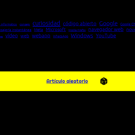
io entre cliente y servidor en una red»
curiosidad
Google
código abierto
Google C
 informático
consejo
navegador web
nov
Microsoft
Meta
sajería instantánea
Mozilla Firefox
Windows
vídeo
webapp
YouTube
web
WhatsApp
pea
Artículo aleatorio