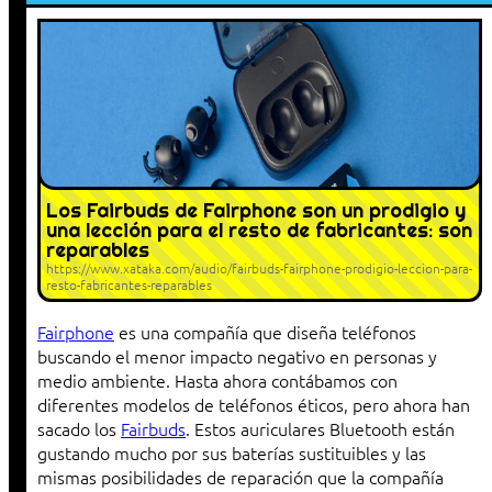
Los Fairbuds de Fairphone son un prodigio y
una lección para el resto de fabricantes: son
reparables
https://www.xataka.com/audio/fairbuds-fairphone-prodigio-leccion-para-
resto-fabricantes-reparables
Fairphone
es una compañía que diseña teléfonos
buscando el menor impacto negativo en personas y
medio ambiente. Hasta ahora contábamos con
diferentes modelos de teléfonos éticos, pero ahora han
sacado los
Fairbuds
. Estos auriculares Bluetooth están
gustando mucho por sus baterías sustituibles y las
mismas posibilidades de reparación que la compañía