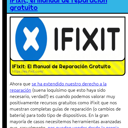
iFixit, el manual de reparación
gratuito
iFixit: El Manual de Reparación Gratuito
https://es.ifixit.com/
Ahora que
se ha extendido nuestro derecho a la
reparación
(suena loquísimo que esto haya sido
necesario, verdad?) es cuando podemos valorar muy
positivamente recursos gratuitos como iFixit que nos
muestran completas guías de reparación (o cambios de
batería) para todo tipo de dispositivos. En la gran
mayoría de casos necesitemos herramientas avanzadas
que, casualmente,
nos pueden vender desde la propia