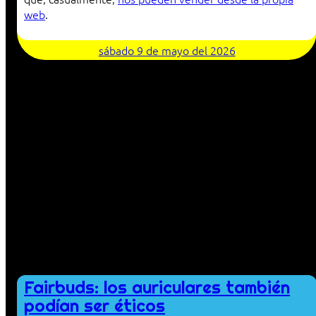
web
.
sábado 9 de mayo del 2026
Fairbuds: los auriculares también
podían ser éticos