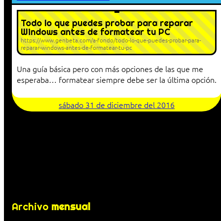
Todo lo que puedes probar para reparar
Windows antes de formatear tu PC
https://www.genbeta.com/a-fondo/todo-lo-que-puedes-probar-para-
reparar-windows-antes-de-formatear-tu-pc
Una guía básica pero con más opciones de las que me
esperaba… formatear siempre debe ser la última opción.
sábado 31 de diciembre del 2016
Archivo
mensual