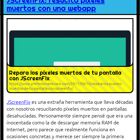
JScreenFix: resucita píxeles
muertos con una webapp
Repara los píxeles muertos de tu pantalla
con JScreenFix
https://www.profesionalreview.com/2017/09/10/repara-los-pixeles-
muertos-de-tu-pantalla-con-jscreenfix/
JScreenFix
es una extraña herramienta que lleva décadas
con nosotros resucitando píxeles muertos en pantallas
desahuciadas. Personamente siempre pensé que era una
inocentada como la de descargar memoria RAM de
Internet, pero parece que realmente funciona en
ocasiones concretas y merece ser siempre la primera