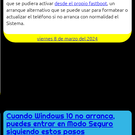
que se pudiera activar
desde el propio fastboot
, un
arranque alternativo que se puede usar para formatear o
actualizar el teléfono si no arranca con normalidad el
Sistema.
viernes 8 de marzo del 2024
Cuando Windows 10 no arranca,
puedes entrar en Modo Seguro
siguiendo estos pasos