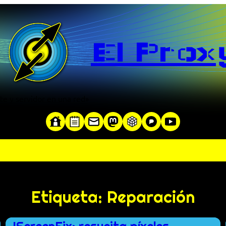
El Prox
te y servidor en una red»
Etiqueta:
Reparación