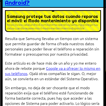
Android?
Samsung protege tus datos cuando reparas
el móvil: el Modo mantenimiento ya disponible
https://www.xatakandroid.com/sistema-operativo/samsung-protege-tus-
datos-cuando-repares-movil-modo-mantenimiento-disponible
Resulta que Samsung llevaba un tiempo con un sistema
que permite guardar de forma cifrada nuestros datos
personales para poder llevar el teléfono a reparación sin
formatear o preocuparnos por nuestra privacidad.
Este artículo es de hace más de un año y yo me entero
ahora de rebote porque
Google va a ofrecer lo mismo en
sus teléfonos
. Ojalá otras compañías le sigan. O, mejor
aún, se convierta en un estándar del Sistema Operativo.
Sin embargo, no deja de ser chocante que el modo
reparación exija que el teléfono esté funcionando de
forma bastante correcta, pues hay que acceder a las
opciones de Sistema para poder activarlo. Lo lógico sería