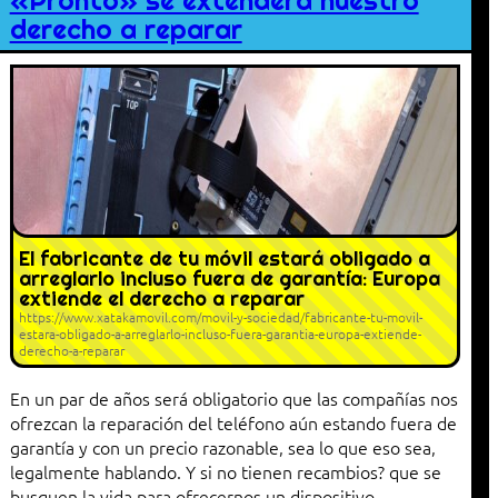
«Pronto» se extenderá nuestro
derecho a reparar
El fabricante de tu móvil estará obligado a
arreglarlo incluso fuera de garantía: Europa
extiende el derecho a reparar
https://www.xatakamovil.com/movil-y-sociedad/fabricante-tu-movil-
estara-obligado-a-arreglarlo-incluso-fuera-garantia-europa-extiende-
derecho-a-reparar
En un par de años será obligatorio que las compañías nos
ofrezcan la reparación del teléfono aún estando fuera de
garantía y con un precio razonable, sea lo que eso sea,
legalmente hablando. Y si no tienen recambios? que se
busquen la vida para ofrecernos un dispositivo