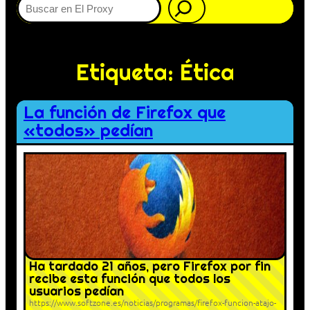
Etiqueta:
Ética
La función de Firefox que
«todos» pedían
Ha tardado 21 años, pero Firefox por fin
recibe esta función que todos los
usuarios pedían
https://www.softzone.es/noticias/programas/firefox-funcion-atajo-