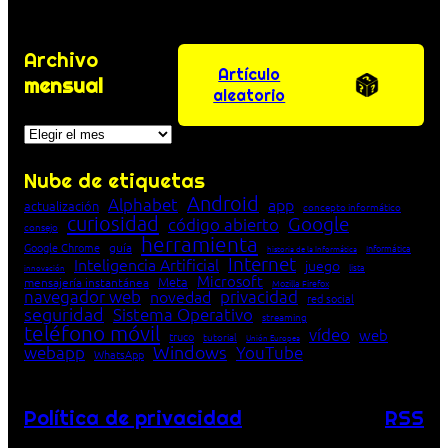
Archivo
Artículo
mensual
aleatorio
Archivos
Nube de etiquetas
Android
Alphabet
app
actualización
concepto informático
curiosidad
Google
código abierto
consejo
herramienta
Google Chrome
guía
Informática
historia de la Informática
Internet
Inteligencia Artificial
juego
lista
innovación
Microsoft
Meta
mensajería instantánea
Mozilla Firefox
navegador web
novedad
privacidad
red social
seguridad
Sistema Operativo
streaming
teléfono móvil
vídeo
web
truco
tutorial
Unión Europea
Windows
webapp
YouTube
WhatsApp
Política de privacidad
RSS