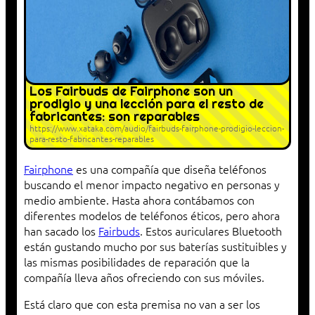
Los Fairbuds de Fairphone son un
prodigio y una lección para el resto de
fabricantes: son reparables
https://www.xataka.com/audio/fairbuds-fairphone-prodigio-leccion-
para-resto-fabricantes-reparables
Fairphone
es una compañía que diseña teléfonos
buscando el menor impacto negativo en personas y
medio ambiente. Hasta ahora contábamos con
diferentes modelos de teléfonos éticos, pero ahora
han sacado los
Fairbuds
. Estos auriculares Bluetooth
están gustando mucho por sus baterías sustituibles y
las mismas posibilidades de reparación que la
compañía lleva años ofreciendo con sus móviles.
Está claro que con esta premisa no van a ser los