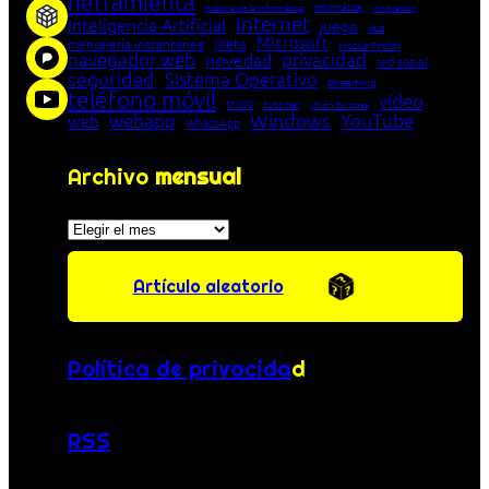
herramienta
Informática
historia de la Informática
innovación
Internet
Inteligencia Artificial
juego
lista
Microsoft
Meta
mensajería instantánea
Mozilla Firefox
navegador web
novedad
privacidad
red social
seguridad
Sistema Operativo
streaming
teléfono móvil
vídeo
truco
tutorial
Unión Europea
Windows
webapp
YouTube
web
WhatsApp
Archivo
mensual
Archivos
Artículo aleatorio
Política de privacida
d
RSS