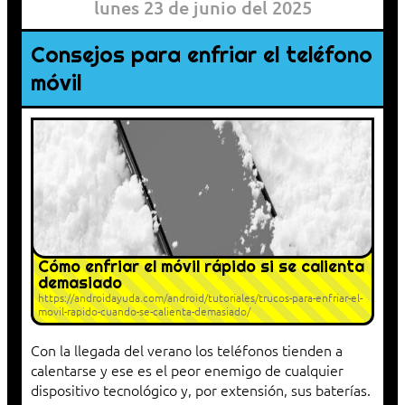
lunes 23 de junio del 2025
Consejos para enfriar el teléfono
móvil
Cómo enfriar el móvil rápido si se calienta
demasiado
https://androidayuda.com/android/tutoriales/trucos-para-enfriar-el-
movil-rapido-cuando-se-calienta-demasiado/
Con la llegada del verano los teléfonos tienden a
calentarse y ese es el peor enemigo de cualquier
dispositivo tecnológico y, por extensión, sus baterías.