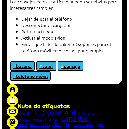
Los consejos de este artículo pueden ser obvios pero
interesantes también:
Dejar de usar el teléfono
Desconectar el cargador
Retirar la funda
Activar el modo avión
Evitar que la luz lo caliente: soportes para el
teléfono móvil en el coche, por ejemplo
batería
calor
consejo
teléfono móvil
«Proxy: sistema que actúa como intermediario
entre cliente y servidor en una red»
Nube de etiquetas
Android
Alphabet
app
actualización
curiosidad
concepto informático
consejo
Google
código abierto
Google Chrome
guía