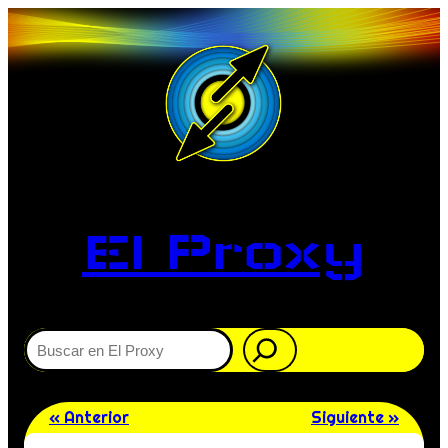
El Proxy
Buscar
« Anterior
Siguiente »