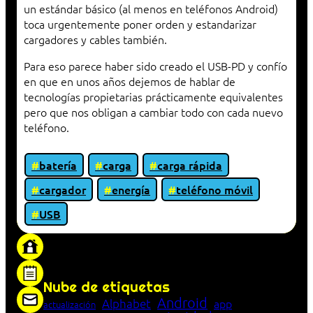
un estándar básico (al menos en teléfonos Android)
toca urgentemente poner orden y estandarizar
cargadores y cables también.
Para eso parece haber sido creado el USB-PD y confío
en que en unos años dejemos de hablar de
tecnologías propietarias prácticamente equivalentes
pero que nos obligan a cambiar todo con cada nuevo
teléfono.
batería
carga
carga rápida
cargador
energía
teléfono móvil
USB
«Proxy: sistema que actúa como intermediario
entre cliente y servidor en una red»
Nube de etiquetas
Android
Alphabet
app
actualización