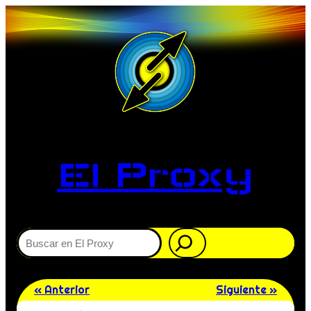
El Proxy
Buscar
« Anterior
Siguiente »