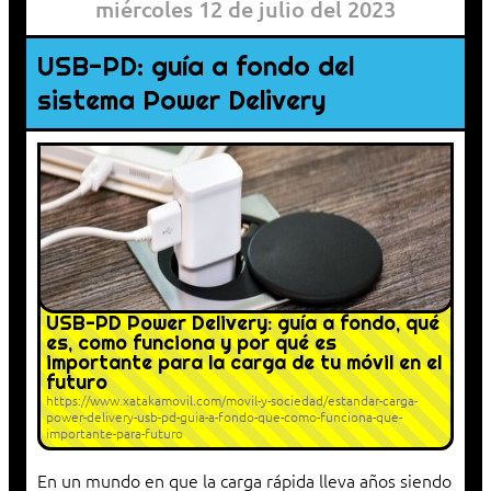
miércoles 12 de julio del 2023
USB-PD: guía a fondo del
sistema Power Delivery
USB-PD Power Delivery: guía a fondo, qué
es, como funciona y por qué es
importante para la carga de tu móvil en el
futuro
https://www.xatakamovil.com/movil-y-sociedad/estandar-carga-
power-delivery-usb-pd-guia-a-fondo-que-como-funciona-que-
importante-para-futuro
En un mundo en que la carga rápida lleva años siendo