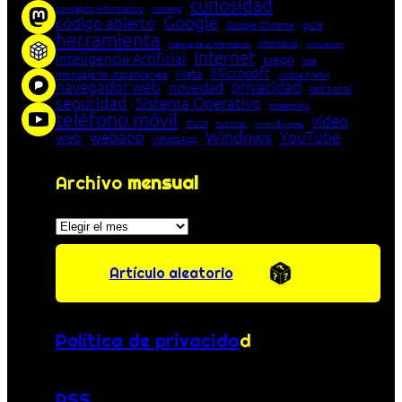
curiosidad
concepto informático
consejo
Google
código abierto
Google Chrome
guía
herramienta
Informática
historia de la Informática
innovación
Internet
Inteligencia Artificial
juego
lista
Microsoft
Meta
mensajería instantánea
Mozilla Firefox
navegador web
novedad
privacidad
red social
seguridad
Sistema Operativo
streaming
teléfono móvil
vídeo
truco
tutorial
Unión Europea
Windows
webapp
YouTube
web
WhatsApp
Archivo
mensual
Archivos
Artículo aleatorio
Política de privacida
d
RSS