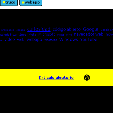
truco
webapp
io entre cliente y servidor en una red»
curiosidad
Google
código abierto
Google C
 informático
consejo
navegador web
nov
Microsoft
Meta
sajería instantánea
Mozilla Firefox
Windows
vídeo
webapp
YouTube
web
WhatsApp
pea
Artículo aleatorio