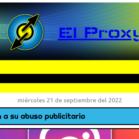
El Prox
miércoles 21 de septiembre del 2022
a su abuso publicitario