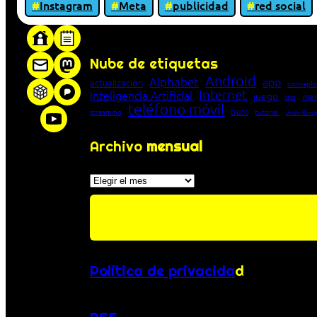
Instagram
Meta
publicidad
red social
«Proxy: sistema que actúa como intermediar
Nube de etiquetas
Android
Alphabet
app
actualización
concepto
Internet
Inteligencia Artificial
juego
men
lista
teléfono móvil
truco
streaming
tutorial
Unión Euro
Archivo
mensual
Archivos
Política de privacida
d