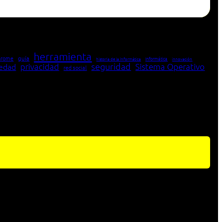
herramienta
hrome
guía
Informática
historia de la Informática
innovación
seguridad
edad
privacidad
Sistema Operativo
red social