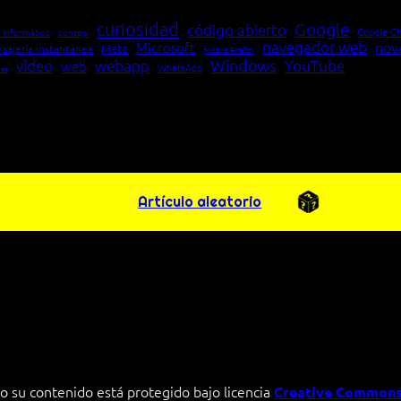
curiosidad
Google
código abierto
Google C
 informático
consejo
navegador web
nov
Microsoft
Meta
sajería instantánea
Mozilla Firefox
Windows
vídeo
webapp
YouTube
web
WhatsApp
pea
Artículo aleatorio
o su contenido está protegido bajo licencia
Creative Commons