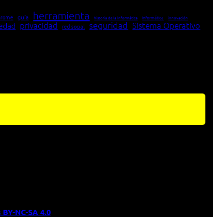
herramienta
hrome
guía
Informática
historia de la Informática
innovación
seguridad
edad
privacidad
Sistema Operativo
red social
 BY-NC-SA 4.0