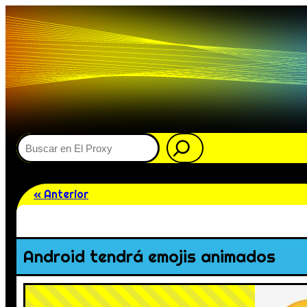
Buscar
« Anterior
Android tendrá emojis animados