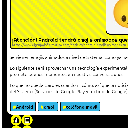
¡Atención! Android tendrá emojis animados que
https://www.elgrupoinformatico.com/noticias/android-emojis-animados-t8
Se vienen emojis animados a nivel de Sistema, como ya h
Lo siguiente será aprovechar una tecnología experimental
promete buenos momentos en nuestras conversaciones.
Lo que no queda claro es cuando ni cómo, así que la notic
del Sistema (Servicios de Google Play y teclado de Google)
Android
emoji
teléfono móvil
«Proxy: sistema que actúa como intermediar