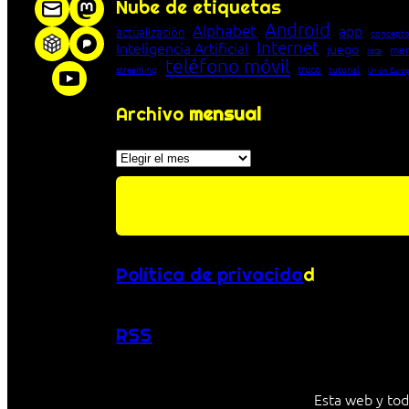
Nube de etiquetas
Android
Alphabet
app
actualización
concepto
Internet
Inteligencia Artificial
juego
men
lista
teléfono móvil
truco
streaming
tutorial
Unión Euro
Archivo
mensual
Archivos
Política de privacida
d
RSS
Esta web y tod