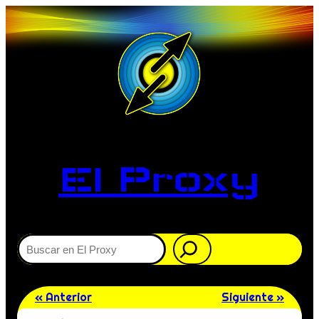
El Proxy
Buscar
« Anterior
Siguiente »