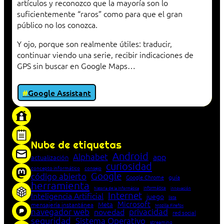
artículos y reconozco que la mayoría son lo
suficientemente “raros” como para que el gran
público no los conozca.
Y ojo, porque son realmente útiles: traducir,
continuar viendo una serie, recibir indicaciones de
GPS sin buscar en Google Maps…
Google Assistant
«Proxy: sistema que actúa como intermediario
entre cliente y servidor en una red»
Nube de etiquetas
Android
Alphabet
app
actualización
curiosidad
concepto informático
consejo
Google
código abierto
Google Chrome
guía
herramienta
Informática
historia de la Informática
innovación
Internet
Inteligencia Artificial
juego
lista
Microsoft
Meta
mensajería instantánea
Mozilla Firefox
navegador web
novedad
privacidad
red social
seguridad
Sistema Operativo
streaming