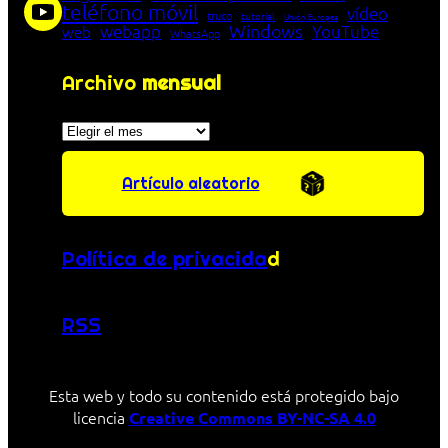
teléfono móvil
vídeo
truco
tutorial
Unión Europea
Windows
webapp
YouTube
web
WhatsApp
Archivo
mensual
Archivos
Artículo aleatorio
Política de privacida
d
RSS
Esta web y todo su contenido está protegido bajo
licencia
Creative Commons BY-NC-SA 4.0