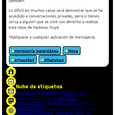
también.
Lo difícil en muchos casos será demostrar que se ha
accedido a conversaciones privadas, pero si tienes
cerca a alguien que se cree con derecho a realizar
esta clase de hackeos, huye.
*Aplíquese a cualquier aplicación de mensajería.
mensajería instantánea
Meta
privacidad
WhatsApp
«Proxy: sistema que actúa como intermediario
entre cliente y servidor en una red»
Nube de etiquetas
Android
Alphabet
app
actualización
curiosidad
concepto informático
consejo
Google
código abierto
Google Chrome
guía
herramienta
Informática
historia de la Informática
innovación
Internet
Inteligencia Artificial
juego
lista