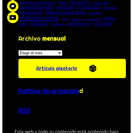
Microsoft
Meta
mensajería instantánea
Mozilla Firefox
navegador web
novedad
privacidad
red social
seguridad
Sistema Operativo
streaming
teléfono móvil
vídeo
truco
tutorial
Unión Europea
Windows
webapp
YouTube
web
WhatsApp
Archivo
mensual
Archivos
Artículo aleatorio
Política de privacida
d
RSS
Esta web y todo su contenido está protegido bajo