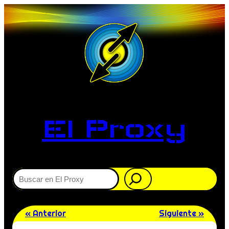
El Proxy
Buscar
« Anterior
Siguiente »