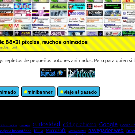
de 88×31 píxeles, muchos animados
mados.html
 repletos de pequeños botones animados. Pero para quien si lo 
animado
minibanner
viaje al pasado
io entre cliente y servidor en una red»
curiosidad
Google
código abierto
Google C
 informático
consejo
navegador web
nov
Microsoft
Meta
sajería instantánea
Mozilla Firefox