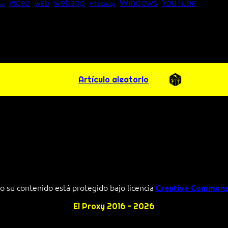
Windows
vídeo
webapp
YouTube
web
WhatsApp
pea
Artículo aleatorio
o su contenido está protegido bajo licencia
Creative Commons
El Proxy 2016 – 2026