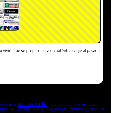
vivió, que se prepare para un auténtico viaje al pasado.
herramienta
hrome
guía
Informática
historia de la Informática
innovación
seguridad
edad
privacidad
Sistema Operativo
red social