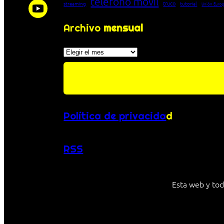
teléfono móvil
truco
streaming
tutorial
Unión Euro
Archivo
mensual
Archivos
Política de privacida
d
RSS
Esta web y tod