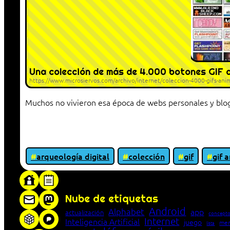
Una colección de más de 4.000 botones GIF 
https://www.microsiervos.com/archivo/internet/coleccion-4000-gifs-ani
Muchos no vivieron esa época de webs personales y blogs
arqueología digital
colección
gif
gif 
«Proxy: sistema que actúa como intermediar
Nube de etiquetas
Android
Alphabet
app
actualización
concepto
Internet
Inteligencia Artificial
juego
men
lista