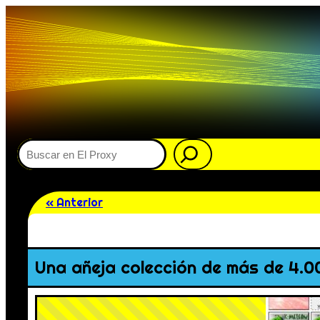
Buscar
« Anterior
Una añeja colección de más de 4.