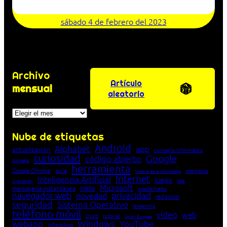
sábado 4 de febrero del 2023
Archivo
Artículo
mensual
aleatorio
Archivos
Nube de etiquetas
Android
Alphabet
app
actualización
concepto informático
curiosidad
Google
código abierto
consejo
herramienta
Google Chrome
guía
Informática
historia de la Informática
Internet
Inteligencia Artificial
juego
lista
innovación
Microsoft
Meta
mensajería instantánea
Mozilla Firefox
navegador web
novedad
privacidad
red social
seguridad
Sistema Operativo
streaming
teléfono móvil
vídeo
web
truco
tutorial
Unión Europea
Windows
webapp
YouTube
WhatsApp