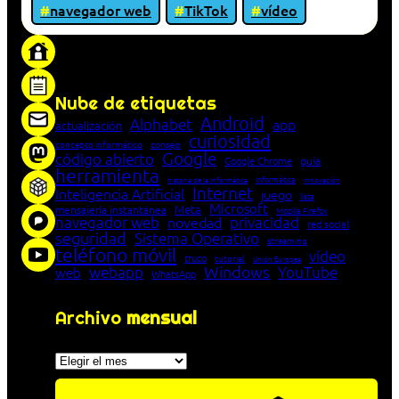
navegador web
TikTok
vídeo
«Proxy: sistema que actúa como intermediario
entre cliente y servidor en una red»
Nube de etiquetas
Android
Alphabet
app
actualización
curiosidad
concepto informático
consejo
Google
código abierto
Google Chrome
guía
herramienta
Informática
historia de la Informática
innovación
Internet
Inteligencia Artificial
juego
lista
Microsoft
Meta
mensajería instantánea
Mozilla Firefox
navegador web
novedad
privacidad
red social
seguridad
Sistema Operativo
streaming
teléfono móvil
vídeo
truco
tutorial
Unión Europea
Windows
webapp
YouTube
web
WhatsApp
Archivo
mensual
Archivos