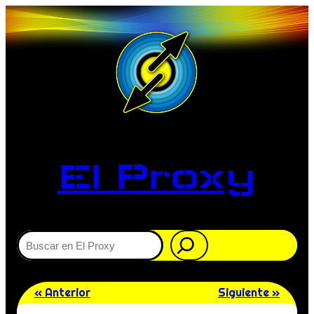
El Proxy
Buscar
« Anterior
Siguiente »