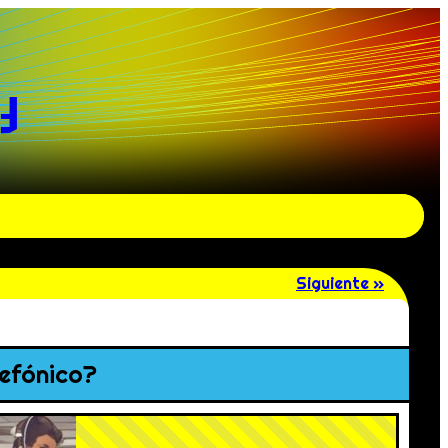
y
Siguiente »
lefónico?