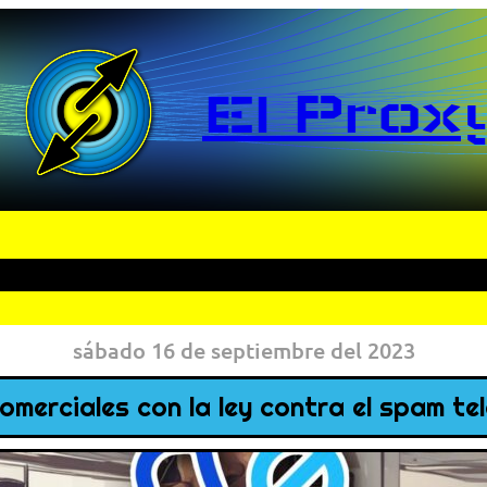
El Prox
sábado 16 de septiembre del 2023
omerciales con la ley contra el spam te