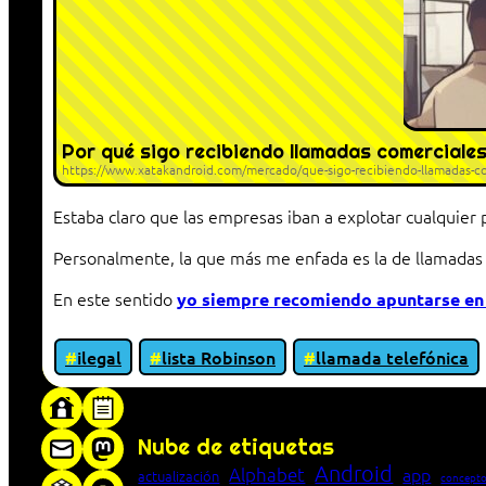
Por qué sigo recibiendo llamadas comerciales 
https://www.xatakandroid.com/mercado/que-sigo-recibiendo-llamadas-com
Estaba claro que las empresas iban a explotar cualquier 
Personalmente, la que más me enfada es la de llamadas 
En este sentido
yo siempre recomiendo apuntarse en 
ilegal
lista Robinson
llamada telefónica
«Proxy: sistema que actúa como intermediar
Nube de etiquetas
Android
Alphabet
app
actualización
concepto