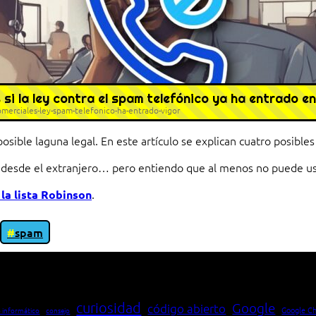
si la ley contra el spam telefónico ya ha entrado en
erciales-ley-spam-telefonico-ha-entrado-vigor
posible laguna legal. En este artículo se explican cuatro posible
desde el extranjero… pero entiendo que al menos no puede usars
.
la lista Robinson
spam
io entre cliente y servidor en una red»
curiosidad
Google
código abierto
Google C
 informático
consejo