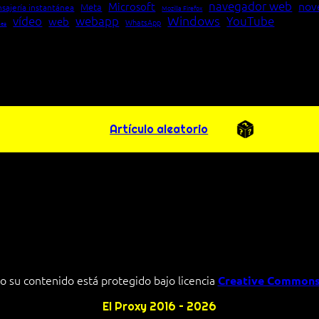
navegador web
nov
Microsoft
Meta
sajería instantánea
Mozilla Firefox
Windows
vídeo
webapp
YouTube
web
WhatsApp
pea
Artículo aleatorio
o su contenido está protegido bajo licencia
Creative Commons
El Proxy 2016 – 2026