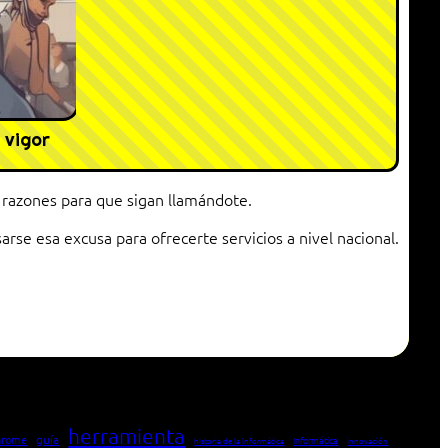
 vigor
s razones para que sigan llamándote.
e esa excusa para ofrecerte servicios a nivel nacional.
herramienta
hrome
guía
Informática
historia de la Informática
innovación