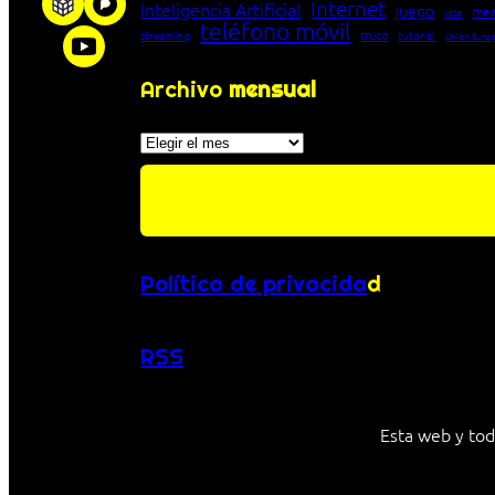
Internet
Inteligencia Artificial
juego
men
lista
teléfono móvil
truco
streaming
tutorial
Unión Euro
Archivo
mensual
Archivos
Política de privacida
d
RSS
Esta web y tod