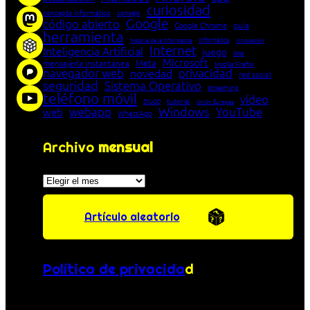
curiosidad
concepto informático
consejo
Google
código abierto
Google Chrome
guía
herramienta
Informática
historia de la Informática
innovación
Internet
Inteligencia Artificial
juego
lista
Microsoft
Meta
mensajería instantánea
Mozilla Firefox
navegador web
novedad
privacidad
red social
seguridad
Sistema Operativo
streaming
teléfono móvil
vídeo
truco
tutorial
Unión Europea
Windows
webapp
YouTube
web
WhatsApp
Archivo
mensual
Archivos
Artículo aleatorio
Política de privacida
d