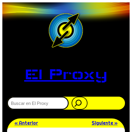
El Proxy
Buscar
« Anterior
Siguiente »