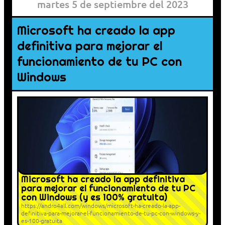
martes 5 de septiembre del 2023
Microsoft ha creado la app
definitiva para mejorar el
funcionamiento de tu PC con
Windows
Microsoft ha creado la app definitiva
para mejorar el funcionamiento de tu PC
con Windows (y es 100% gratuita)
https://andro4all.com/windows/microsoft-ha-creado-la-app-
definitiva-para-mejorar-el-funcionamiento-de-tu-pc-con-windows-y-
es-100-gratuita