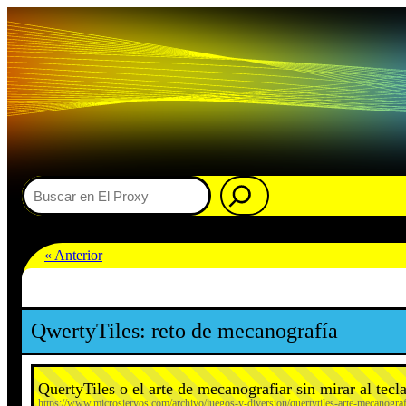
Buscar
« Anterior
QwertyTiles: reto de mecanografía
QuertyTiles o el arte de mecanografiar sin mirar al tecl
https://www.microsiervos.com/archivo/juegos-y-diversion/quertytiles-arte-mecanograf