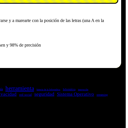
rse y a marearte con la posición de las letras (una A en la
herramienta
ía
historia de la Informática
Informática
innovación
seguridad
ivacidad
Sistema Operativo
red social
streaming