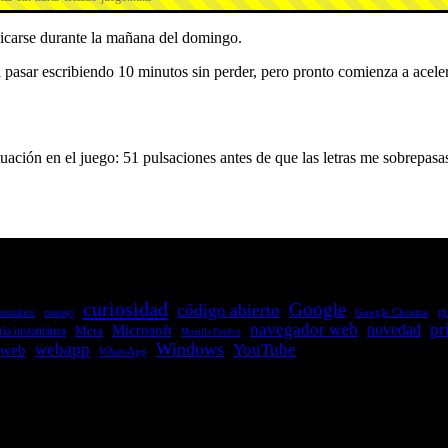
picarse durante la mañana del domingo.
 pasar escribiendo 10 minutos sin perder, pero pronto comienza a acelera
ntre cliente y servidor en una red»
curiosidad
Google
código abierto
Google Chrome
gu
formático
consejo
navegador web
pr
Microsoft
novedad
Meta
ía instantánea
Mozilla Firefox
Windows
webapp
YouTube
web
WhatsApp