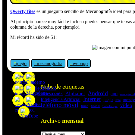
QwertyTiles
es un jueguito sencillo de Mecanografía ideal para 
Al principio parece muy fácil e incluso puedes pensar que te vas a
columna de la derecha, por ejemplo).
Mi récord ha sido de 51:
juego
mecanografía
webapp
«Proxy: sistema que actúa como intermediario e
Nube de etiquetas
Android
Alphabet
app
actualización
concepto in
Internet
Inteligencia Artificial
juego
mensajer
lista
teléfono móvil
vídeo
truco
tutorial
Unión Europea
Archivo
mensual
Archivos