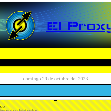
El Prox
domingo 29 de octubre del 2023
ado
iar-sin-mirar-teclado-juego.html