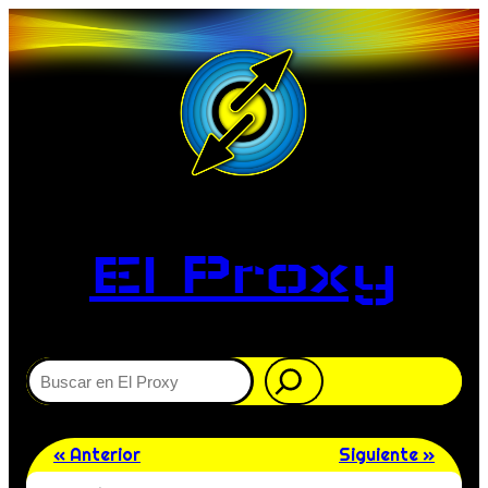
El Proxy
Buscar
« Anterior
Siguiente »