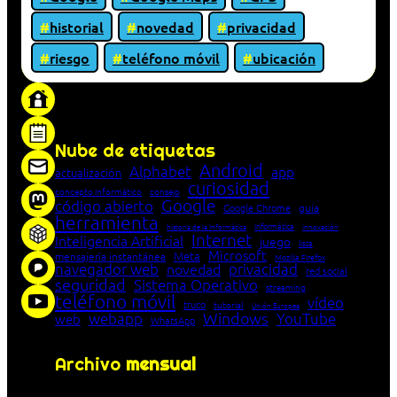
historial
novedad
privacidad
riesgo
teléfono móvil
ubicación
«Proxy: sistema que actúa como intermediario
entre cliente y servidor en una red»
Nube de etiquetas
Android
Alphabet
app
actualización
curiosidad
concepto informático
consejo
Google
código abierto
Google Chrome
guía
herramienta
Informática
historia de la Informática
innovación
Internet
Inteligencia Artificial
juego
lista
Microsoft
Meta
mensajería instantánea
Mozilla Firefox
navegador web
novedad
privacidad
red social
seguridad
Sistema Operativo
streaming
teléfono móvil
vídeo
truco
tutorial
Unión Europea
Windows
webapp
YouTube
web
WhatsApp
Archivo
mensual