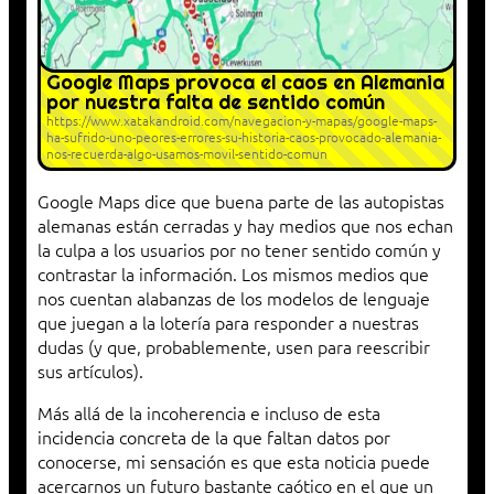
Google Maps provoca el caos en Alemania
por nuestra falta de sentido común
https://www.xatakandroid.com/navegacion-y-mapas/google-maps-
ha-sufrido-uno-peores-errores-su-historia-caos-provocado-alemania-
nos-recuerda-algo-usamos-movil-sentido-comun
Google Maps dice que buena parte de las autopistas
alemanas están cerradas y hay medios que nos echan
la culpa a los usuarios por no tener sentido común y
contrastar la información. Los mismos medios que
nos cuentan alabanzas de los modelos de lenguaje
que juegan a la lotería para responder a nuestras
dudas (y que, probablemente, usen para reescribir
sus artículos).
Más allá de la incoherencia e incluso de esta
incidencia concreta de la que faltan datos por
conocerse, mi sensación es que esta noticia puede
acercarnos un futuro bastante caótico en el que un