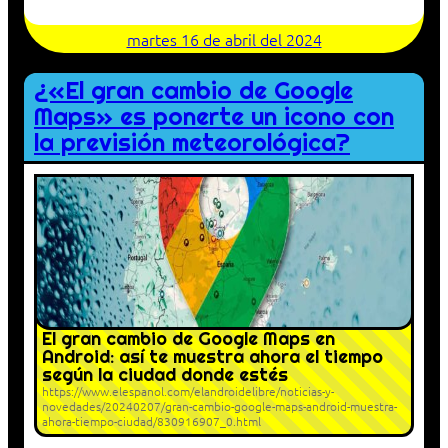
martes 16 de abril del 2024
¿«El gran cambio de Google
Maps» es ponerte un icono con
la previsión meteorológica?
El gran cambio de Google Maps en
Android: así te muestra ahora el tiempo
según la ciudad donde estés
https://www.elespanol.com/elandroidelibre/noticias-y-
novedades/20240207/gran-cambio-google-maps-android-muestra-
ahora-tiempo-ciudad/830916907_0.html