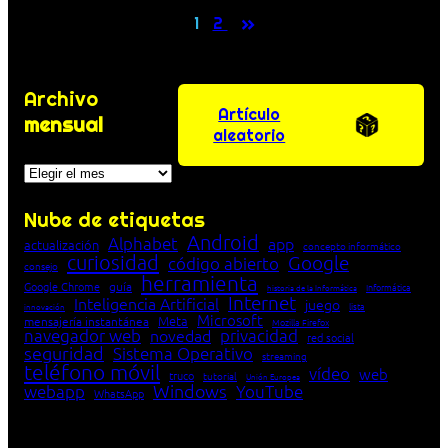
»
1
2
Archivo
Artículo
mensual
aleatorio
Archivos
Nube de etiquetas
Android
Alphabet
app
actualización
concepto informático
curiosidad
Google
código abierto
consejo
herramienta
Google Chrome
guía
Informática
historia de la Informática
Internet
Inteligencia Artificial
juego
lista
innovación
Microsoft
Meta
mensajería instantánea
Mozilla Firefox
navegador web
novedad
privacidad
red social
seguridad
Sistema Operativo
streaming
teléfono móvil
vídeo
web
truco
tutorial
Unión Europea
Windows
webapp
YouTube
WhatsApp