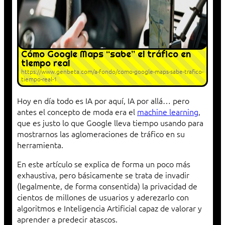
Cómo Google Maps “sabe” el tráfico en
tiempo real
https://www.genbeta.com/a-fondo/como-google-maps-sabe-trafico-
tiempo-real-1
Hoy en día todo es IA por aquí, IA por allá… pero
antes el concepto de moda era el
machine learning
,
que es justo lo que Google lleva tiempo usando para
mostrarnos las aglomeraciones de tráfico en su
herramienta.
En este artículo se explica de forma un poco más
exhaustiva, pero básicamente se trata de invadir
(legalmente, de forma consentida) la privacidad de
cientos de millones de usuarios y aderezarlo con
algoritmos e Inteligencia Artificial capaz de valorar y
aprender a predecir atascos.