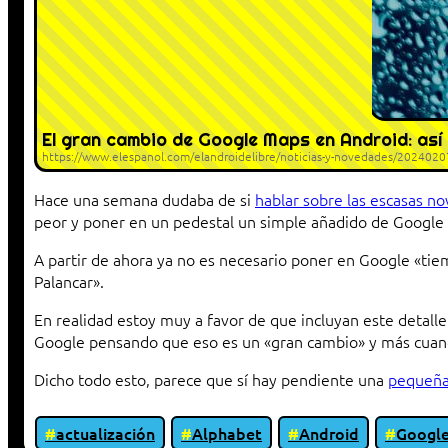
El gran cambio de Google Maps en Android: así
https://www.elespanol.com/elandroidelibre/noticias-y-novedades/202402
Hace una semana dudaba de si
hablar sobre las escasas no
peor y poner en un pedestal un simple añadido de Google
A partir de ahora ya no es necesario poner en Google «tiem
Palancar».
En realidad estoy muy a favor de que incluyan este detalle
Google pensando que eso es un «gran cambio» y más cuan
Dicho todo esto, parece que sí hay pendiente una
pequeña
actualización
Alphabet
Android
Googl