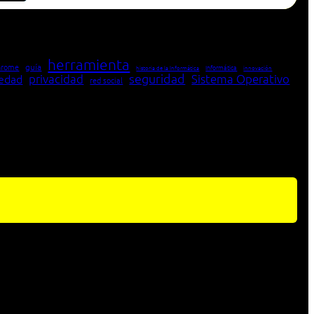
herramienta
hrome
guía
Informática
historia de la Informática
innovación
seguridad
edad
privacidad
Sistema Operativo
red social