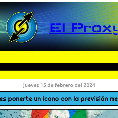
El Prox
jueves 15 de febrero del 2024
s ponerte un icono con la previsión m