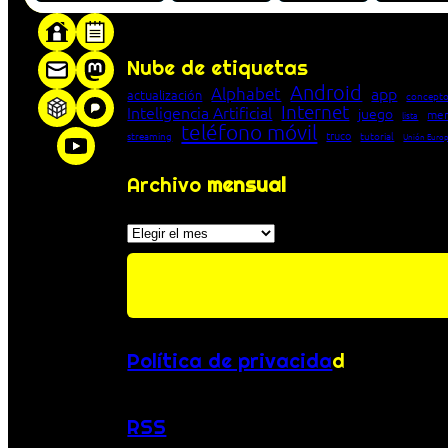
«Proxy: sistema que actúa como intermediar
Nube de etiquetas
Android
Alphabet
app
actualización
concepto
Internet
Inteligencia Artificial
juego
men
lista
teléfono móvil
truco
streaming
tutorial
Unión Euro
Archivo
mensual
Archivos
Política de privacida
d
RSS