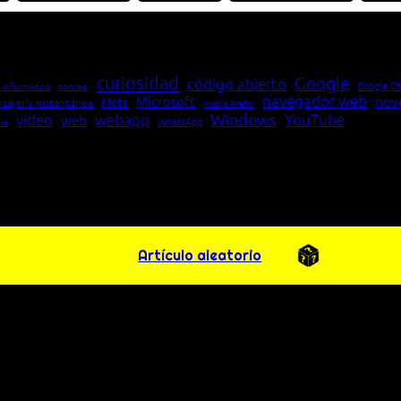
io entre cliente y servidor en una red»
curiosidad
Google
código abierto
Google C
 informático
consejo
navegador web
nov
Microsoft
Meta
sajería instantánea
Mozilla Firefox
Windows
vídeo
webapp
YouTube
web
WhatsApp
pea
Artículo aleatorio