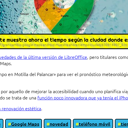
 te muestra ahora el tiempo según la ciudad donde 
07/gran-cambio-google-maps-android-muestra-ahora-tiempo-ciudad/830916907_0.h
vedades de la última versión de LibreOffice
, pero titulares como
 Maps.
po en Motilla del Palancar» para ver el pronóstico meteorológi
 por aquello de mejorar la accesibilidad cuando uno planifica vi
do se trata de una
función poco innovadora que ya tenía el iPh
 renovación estética
.
e
Google Maps
novedad
teléfono móvil
ti