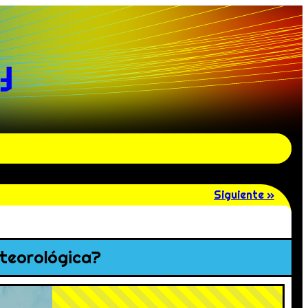
y
Siguiente »
eteorológica?