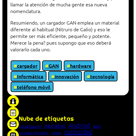
llamar la atención de mucha gente esa nueva
nomenclatura.
Resumiendo, un cargador GAN emplea un material
diferente al habitual (Nitruro de Galio) y eso le
permite ser más eficiente, pequeño y potente.
Merece la pena? pues supongo que eso deberá
valorarlo cada uno.
cargador
GAN
hardware
Informática
innovación
tecnología
teléfono móvil
«Proxy: sistema que actúa como intermediario
entre cliente y servidor en una red»
Nube de etiquetas
Android
Alphabet
app
actualización
curiosidad
concepto informático
consejo