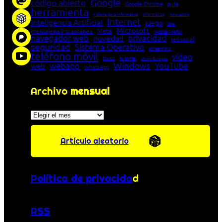
Google
código abierto
Google Chrome
guía
herramienta
Informática
historia de la Informática
innovación
Internet
Inteligencia Artificial
juego
lista
Microsoft
Meta
mensajería instantánea
Mozilla Firefox
navegador web
novedad
privacidad
red social
seguridad
Sistema Operativo
streaming
teléfono móvil
vídeo
truco
tutorial
Unión Europea
Windows
webapp
YouTube
web
WhatsApp
Archivo
mensual
Archivos
Artículo aleatorio
Política de privacida
d
RSS