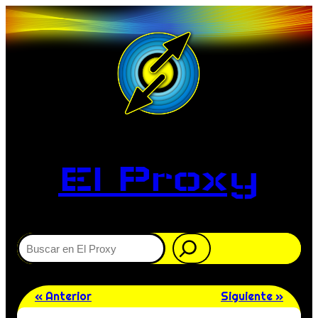
El Proxy
Buscar
« Anterior
Siguiente »