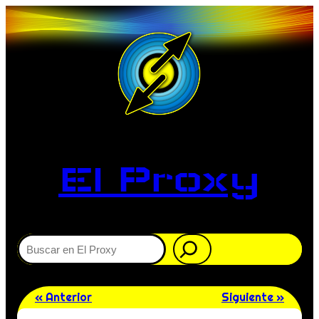
El Proxy
Buscar
« Anterior
Siguiente »