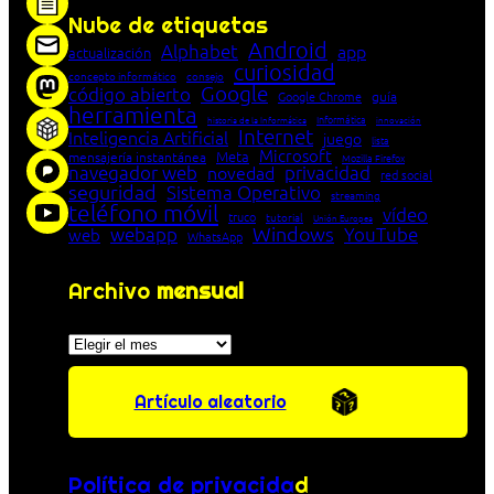
Nube de etiquetas
Android
Alphabet
app
actualización
curiosidad
concepto informático
consejo
Google
código abierto
Google Chrome
guía
herramienta
Informática
historia de la Informática
innovación
Internet
Inteligencia Artificial
juego
lista
Microsoft
Meta
mensajería instantánea
Mozilla Firefox
navegador web
novedad
privacidad
red social
seguridad
Sistema Operativo
streaming
teléfono móvil
vídeo
truco
tutorial
Unión Europea
Windows
webapp
YouTube
web
WhatsApp
Archivo
mensual
Archivos
Artículo aleatorio
Política de privacida
d